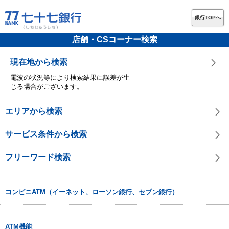
銀行TOPへ
店舗・CSコーナー検索
現在地から検索
電波の状況等により検索結果に誤差が生
じる場合がございます。
エリアから検索
サービス条件から検索
フリーワード検索
コンビニATM（イーネット、ローソン銀行、セブン銀行）
ATM機能