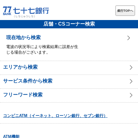
銀行TOPへ
店舗・CSコーナー検索
現在地から検索
電波の状況等により検索結果に誤差が生
じる場合がございます。
エリアから検索
サービス条件から検索
フリーワード検索
コンビニATM（イーネット、ローソン銀行、セブン銀行）
ATM機能