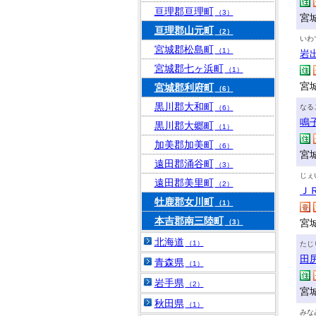
亘理郡亘理町
（3）
宮
亘理郡山元町
（2）
いわ
宮城郡松島町
（1）
岩
宮城郡七ヶ浜町
（1）
宮
宮城郡利府町
（6）
黒川郡大和町
なる
（6）
鳴
黒川郡大郷町
（1）
加美郡加美町
（6）
宮
遠田郡涌谷町
（3）
じぇ
遠田郡美里町
（2）
Ｊ
牡鹿郡女川町
（1）
本吉郡南三陸町
宮
（3）
北海道
（1）
たじ
田
青森県
（1）
岩手県
（2）
宮
秋田県
（1）
みな