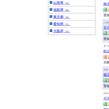
山形県
（1）
南
福島県
（8）
宮
東京都
（2）
ふる
愛知県
（1）
古
大阪府
（1）
宮
まつ
松
大
ざお
蔵
宮
おお
大