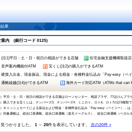
索結果
 (銀行コード 0125)
(注1)平日・土・日・祝日の相談ができる店舗
住宅金融支援機構取扱店
音声案内機能付ATM
宝くじ(注2)の購入ができるATM
硬貨入出金、現金振込、現金による税金・各種料金払込み「Pay-easy（ペイジ
通帳繰越(注4)ができるATM
海外カード対応ATM（ATMs that can Handl
1）平日・土・日・祝日の相談ができる店舗はローンセンター、相談プラザ、77ほけんプラ
2）購入できる宝くじは、ナンバーズ3、ナンバーズ4、ミニロト、ロト6、ロト7の計5種類
3）キャッシュカードによる振込および税金・各種料金払込み「Pay-easy（ペイジー）」は
4）対象通帳は、総合口座通帳、総合口座通帳（楽天イーグルス）、総合口座通帳（ベガル
件見つかりました。
1
～
20
件を表示しています。
次の20件 >