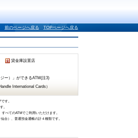
前のページへ戻る
TOPページへ戻る
貸金庫設置店
ー）」ができるATM(注3)
e International Cards）
ザです。
です。
、すべてのATMでご利用いただけます。
タ仙台）、普通預金通帳の計４種類です。