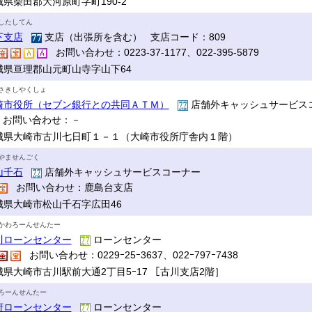
城県柴田郡大河原町字町190-2
したしてん
下支店
支店（出張所を含む） 支店コード：809
お問い合わせ：0223-37-1177、022-395-5879
城県亘理郡山元町山寺字山下64
さきしやくしょ
崎市役所（セブン銀行との共同ＡＴＭ）
店舗外キャッシュサービス
お問い合わせ：－
城県大崎市古川七日町１－１（大崎市役所庁舎内１階）
やませんごく
山千石
店舗外キャッシュサービスコーナー
お問い合わせ：鹿島台支店
城県大崎市松山千石字広田46
かわろーんせんたー
川ローンセンター
ローンセンター
お問い合わせ：0229ｰ25ｰ3637、022ｰ797ｰ7438
城県大崎市古川駅前大通2丁目5ｰ17 ［古川支店2階］
ろーんせんたー
府ローンセンター
ローンセンター