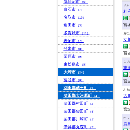
気仙沼市
（5）
りふ
白石市
（7）
利
名取市
（15）
宮
角田市
（3）
多賀城市
（11）
おな
女
岩沼市
（7）
登米市
（8）
宮
栗原市
（9）
しづ
東松島市
（5）
志
大崎市
（24）
富谷市
（8）
宮
刈田郡蔵王町
（1）
ふる
柴田郡大河原町
古
（4）
柴田郡村田町
（2）
宮城
柴田郡柴田町
（8）
かし
柴田郡川崎町
（1）
鹿
伊具郡丸森町
（2）