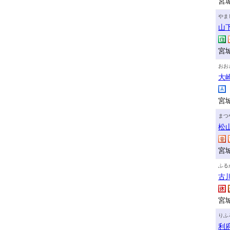
宮
やま
山
宮
おお
大
宮
まつ
松
宮
ふる
古
宮
りふ
利