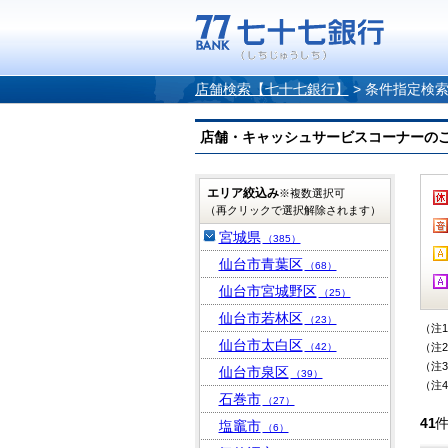
店舗検索【七十七銀行】
>
条件指定検
店舗・キャッシュサービスコーナーのご案内
エリア絞込み
※複数選択可
（再クリックで選択解除されます）
宮城県
（385）
仙台市青葉区
（68）
仙台市宮城野区
（25）
仙台市若林区
（23）
（注
仙台市太白区
（42）
（注
（注
仙台市泉区
（39）
（注
石巻市
（27）
41
塩竈市
（6）