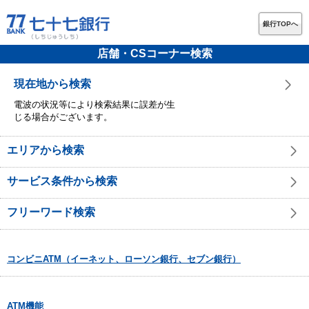
銀行TOPへ
店舗・CSコーナー検索
現在地から検索
電波の状況等により検索結果に誤差が生
じる場合がございます。
エリアから検索
サービス条件から検索
フリーワード検索
コンビニATM（イーネット、ローソン銀行、セブン銀行）
ATM機能