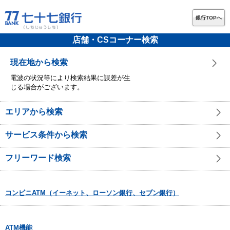
銀行TOPへ
店舗・CSコーナー検索
現在地から検索
電波の状況等により検索結果に誤差が生
じる場合がございます。
エリアから検索
サービス条件から検索
フリーワード検索
コンビニATM（イーネット、ローソン銀行、セブン銀行）
ATM機能