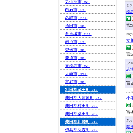
気仙沼市
（5）
まつ
白石市
（7）
松
名取市
（15）
宮
角田市
（3）
多賀城市
（11）
おな
女
岩沼市
（7）
登米市
（8）
宮
栗原市
（9）
しづ
東松島市
（5）
志
大崎市
（24）
富谷市
（8）
宮
刈田郡蔵王町
（1）
こご
柴田郡大河原町
小
（4）
柴田郡村田町
（2）
宮
柴田郡柴田町
（8）
ざお
柴田郡川崎町
（1）
蔵
伊具郡丸森町
（2）