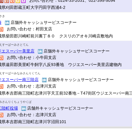
お問い合わせ：0224-33-2031、022-395-5094
城県刈田郡蔵王町大字円田字西浦4-2
さき
崎
店舗外キャッシュサービスコーナー
お問い合わせ：村田支店
城県柴田郡川崎町前川裏丁８０ クスリのアオキ川崎店敷地内
えすーぱーみさとてん
ジエスーパー美里店
店舗外キャッシュサービスコーナー
お問い合わせ：小牛田支店
城県遠田郡美里町牛飼字八反93番地 ウジエスーパー美里店建物内
えすーぱーみなみさんりくてん
ジエスーパー南三陸店
店舗外キャッシュサービスコーナー
お問い合わせ：志津川支店
城県本吉郡南三陸町志津川字天王前32番地－T47街区ウジエスーパー南
みさんりくちょうやくば
三陸町役場
店舗外キャッシュサービスコーナー
お問い合わせ：志津川支店
城県本吉郡南三陸町志津川字沼田101