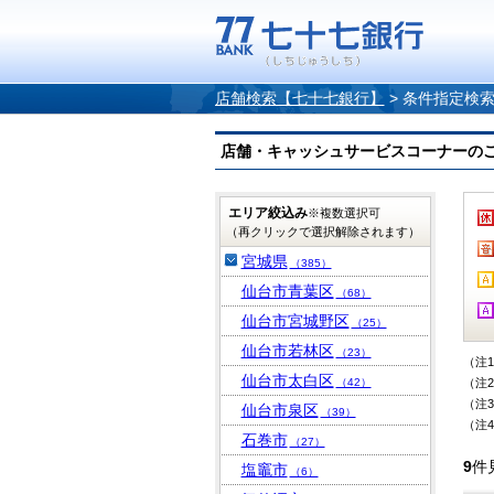
店舗検索【七十七銀行】
>
条件指定検
店舗・キャッシュサービスコーナーのご案内
エリア絞込み
※複数選択可
（再クリックで選択解除されます）
宮城県
（385）
仙台市青葉区
（68）
仙台市宮城野区
（25）
仙台市若林区
（23）
（注
仙台市太白区
（42）
（注
（注
仙台市泉区
（39）
（注
石巻市
（27）
9
件
塩竈市
（6）