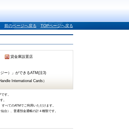
前のページへ戻る
TOPページへ戻る
貸金庫設置店
ー）」ができるATM(注3)
e International Cards）
ザです。
です。
、すべてのATMでご利用いただけます。
タ仙台）、普通預金通帳の計４種類です。