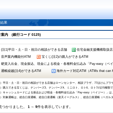
索結果
 (銀行コード 0125)
(注1)平日・土・日・祝日の相談ができる店舗
住宅金融支援機構取扱店
音声案内機能付ATM
宝くじ(注2)の購入ができるATM
硬貨入出金、現金振込、現金による税金・各種料金払込み「Pay-easy（ペイジ
通帳繰越(注4)ができるATM
海外カード対応ATM（ATMs that can Handl
1）平日・土・日・祝日の相談ができる店舗はローンセンター、相談プラザ、77ほけんプラ
2）購入できる宝くじは、ナンバーズ3、ナンバーズ4、ミニロト、ロト6、ロト7の計5種類
3）キャッシュカードによる振込および税金・各種料金払込み「Pay-easy（ペイジー）」は
4）対象通帳は、総合口座通帳、総合口座通帳（楽天イーグルス）、総合口座通帳（ベガル
見つかりました。
1
～
9
件を表示しています。