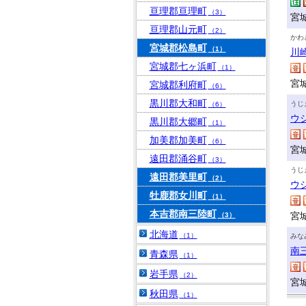
亘理郡亘理町
（3）
宮
亘理郡山元町
（2）
かわ
宮城郡松島町
（1）
川
宮城郡七ヶ浜町
（1）
宮
宮城郡利府町
（6）
黒川郡大和町
うじ
（6）
ウ
黒川郡大郷町
（1）
加美郡加美町
（6）
宮
遠田郡涌谷町
（3）
うじ
遠田郡美里町
（2）
ウ
牡鹿郡女川町
（1）
本吉郡南三陸町
宮
（3）
北海道
（1）
みな
南
青森県
（1）
岩手県
（2）
宮
秋田県
（1）