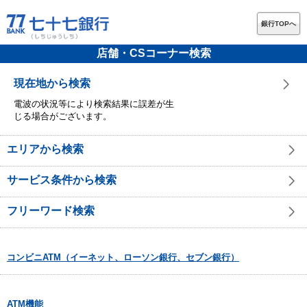
銀行TOPへ
店舗・CSコーナー検索
現在地から検索
電波の状況等により検索結果に誤差が生
じる場合がございます。
エリアから検索
サービス条件から検索
フリーワード検索
コンビニATM（イーネット、ローソン銀行、セブン銀行）
ATM機能