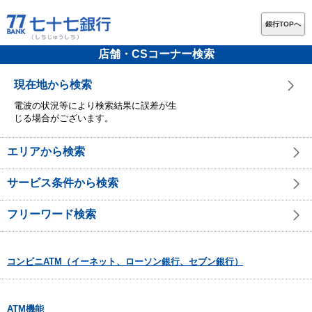
銀行TOPへ
店舗・CSコーナー検索
現在地から検索
電波の状況等により検索結果に誤差が生
じる場合がございます。
エリアから検索
サービス条件から検索
フリーワード検索
コンビニATM（イーネット、ローソン銀行、セブン銀行）
ATM機能