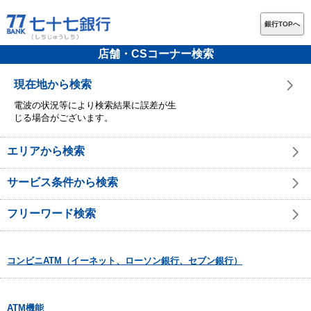
銀行TOPへ
店舗・CSコーナー検索
現在地から検索
電波の状況等により検索結果に誤差が生
じる場合がございます。
エリアから検索
サービス条件から検索
フリーワード検索
コンビニATM（イーネット、ローソン銀行、セブン銀行）
ATM機能