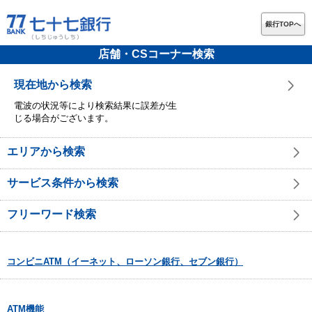
銀行TOPへ
店舗・CSコーナー検索
現在地から検索
電波の状況等により検索結果に誤差が生
じる場合がございます。
エリアから検索
サービス条件から検索
フリーワード検索
コンビニATM（イーネット、ローソン銀行、セブン銀行）
ATM機能