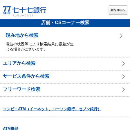
銀行TOPへ
店舗・CSコーナー検索
現在地から検索
電波の状況等により検索結果に誤差が生
じる場合がございます。
エリアから検索
サービス条件から検索
フリーワード検索
コンビニATM（イーネット、ローソン銀行、セブン銀行）
ATM機能