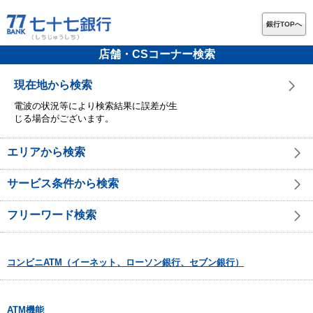
銀行TOPへ
店舗・CSコーナー検索
現在地から検索
電波の状況等により検索結果に誤差が生
じる場合がございます。
エリアから検索
サービス条件から検索
フリーワード検索
コンビニATM（イーネット、ローソン銀行、セブン銀行）
ATM機能