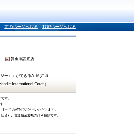
前のページへ戻る
TOPページへ戻る
貸金庫設置店
ー）」ができるATM(注3)
e International Cards）
ザです。
です。
、すべてのATMでご利用いただけます。
タ仙台）、普通預金通帳の計４種類です。