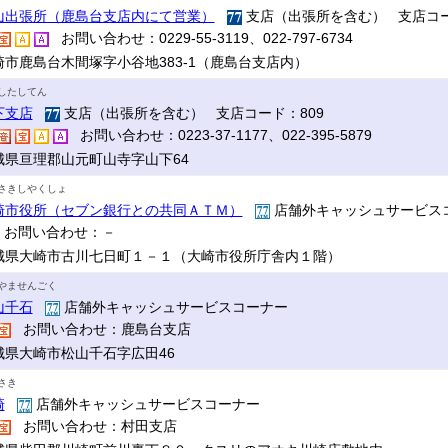
山出張所（鹿島台支店内にて営業）
支店（出張所を含む） 支店コー
お問い合わせ：0229-55-3119、022-797-6734
崎市鹿島台木間塚字小谷地383-1（鹿島台支店内）
したしてん
下支店
支店（出張所を含む） 支店コード：809
お問い合わせ：0223-37-1177、022-395-5879
城県亘理郡山元町山寺字山下64
さきしやくしょ
崎市役所（セブン銀行との共同ＡＴＭ）
店舗外キャッシュサービス
お問い合わせ：－
城県大崎市古川七日町１－１（大崎市役所庁舎内１階）
やませんごく
山千石
店舗外キャッシュサービスコーナー
お問い合わせ：鹿島台支店
城県大崎市松山千石字広田46
さき
崎
店舗外キャッシュサービスコーナー
お問い合わせ：村田支店