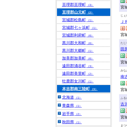
亘理郡亘理町
（3）
宮
亘理郡山元町
（2）
じぇ
宮城郡松島町
（1）
Ｊ
宮城郡七ヶ浜町
（1）
宮
宮城郡利府町
（6）
黒川郡大和町
たじ
（6）
田
黒川郡大郷町
（1）
加美郡加美町
（6）
宮
遠田郡涌谷町
（3）
みな
遠田郡美里町
（2）
南
牡鹿郡女川町
（1）
本吉郡南三陸町
宮
（3）
北海道
（1）
ふる
古
青森県
（1）
岩手県
（2）
宮
秋田県
（1）
まつ