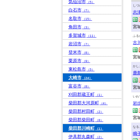
気仙沼市
（5）
しづ
白石市
（7）
志
名取市
（15）
宮
角田市
（3）
多賀城市
（11）
ふる
古
岩沼市
（7）
登米市
（8）
宮城
栗原市
（9）
かし
東松島市
（5）
鹿
大崎市
（24）
富谷市
（8）
宮
刈田郡蔵王町
（1）
いわ
柴田郡大河原町
岩
（4）
柴田郡村田町
（2）
宮
柴田郡柴田町
（8）
なる
柴田郡川崎町
（1）
鳴
伊具郡丸森町
（2）