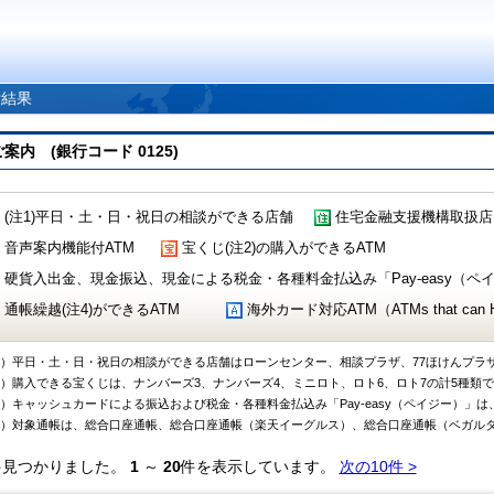
索結果
 (銀行コード 0125)
(注1)平日・土・日・祝日の相談ができる店舗
住宅金融支援機構取扱店
音声案内機能付ATM
宝くじ(注2)の購入ができるATM
硬貨入出金、現金振込、現金による税金・各種料金払込み「Pay-easy（ペイジ
通帳繰越(注4)ができるATM
海外カード対応ATM（ATMs that can Handl
1）平日・土・日・祝日の相談ができる店舗はローンセンター、相談プラザ、77ほけんプラ
2）購入できる宝くじは、ナンバーズ3、ナンバーズ4、ミニロト、ロト6、ロト7の計5種類
3）キャッシュカードによる振込および税金・各種料金払込み「Pay-easy（ペイジー）」は
4）対象通帳は、総合口座通帳、総合口座通帳（楽天イーグルス）、総合口座通帳（ベガル
件見つかりました。
1
～
20
件を表示しています。
次の10件 >