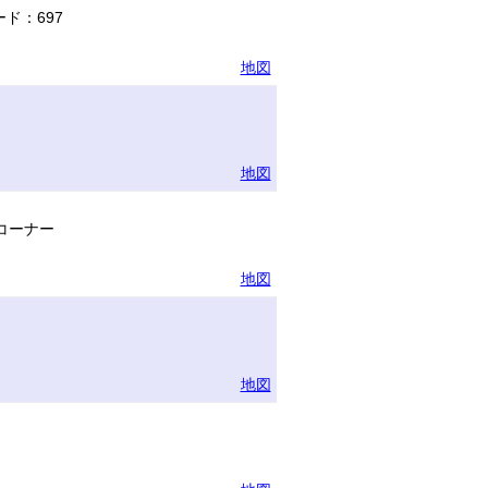
ド：697
地図
地図
コーナー
地図
地図