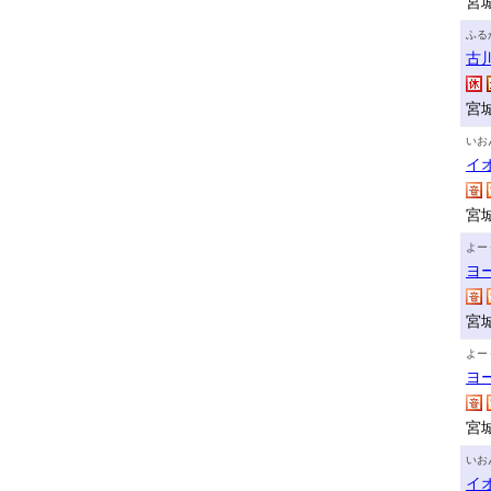
宮
ふる
古
宮
いお
イ
宮
よー
ヨ
宮
よー
ヨ
宮
いお
イ