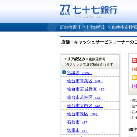
店舗検索【七十七銀行】
>
条件指定検
店舗・キャッシュサービスコーナーのご案内
エリア絞込み
※複数選択可
（再クリックで選択解除されます）
宮城県
（385）
仙台市青葉区
（68）
仙台市宮城野区
（25）
仙台市若林区
（23）
（注
仙台市太白区
（42）
（注
（注
仙台市泉区
（39）
（注
石巻市
（27）
30
塩竈市
（6）