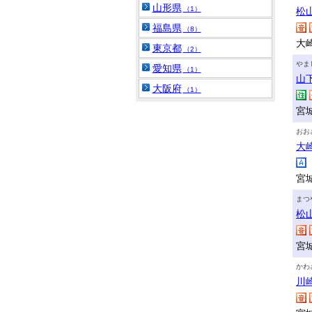
山形県
（1）
松
福島県
（8）
大
東京都
（2）
やま
愛知県
（1）
山
大阪府
（1）
宮
おお
大
宮
まつ
松
宮
かわ
川