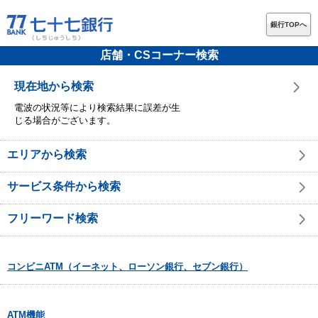
銀行TOPへ
店舗・CSコーナー検索
現在地から検索
電波の状況等により検索結果に誤差が生
じる場合がございます。
エリアから検索
サービス条件から検索
フリーワード検索
コンビニATM（イーネット、ローソン銀行、セブン銀行）
ATM機能