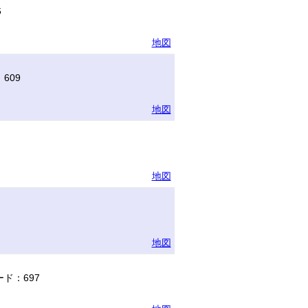
6
地図
609
地図
地図
地図
ド：697