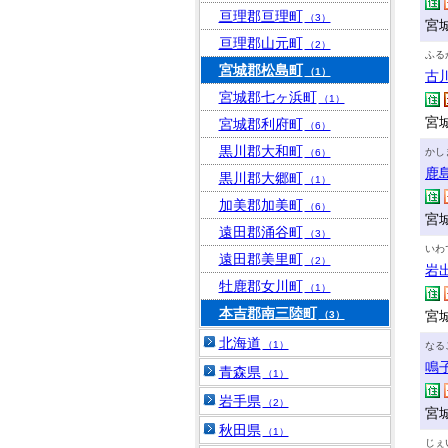
亘理郡亘理町
（3）
宮
亘理郡山元町
（2）
ふる
宮城郡松島町
（1）
古
宮城郡七ヶ浜町
（1）
宮城
宮城郡利府町
（6）
黒川郡大和町
かし
（6）
鹿
黒川郡大郷町
（1）
加美郡加美町
（6）
宮
遠田郡涌谷町
（3）
いわ
遠田郡美里町
（2）
岩
牡鹿郡女川町
（1）
本吉郡南三陸町
宮
（3）
北海道
（1）
なる
鳴
青森県
（1）
岩手県
（2）
宮
秋田県
（1）
じぇ