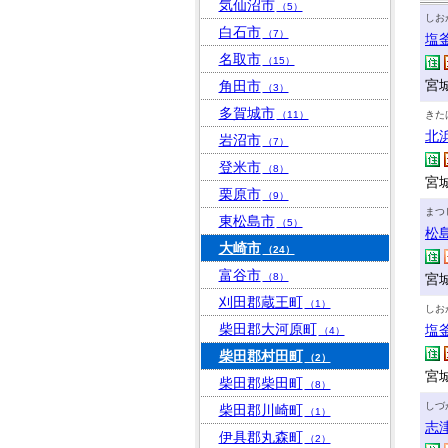
気仙沼市
（5）
しお
白石市
（7）
塩
名取市
（15）
宮城
角田市
（3）
多賀城市
（11）
きた
北
岩沼市
（7）
登米市
（8）
宮
栗原市
（9）
まつ
東松島市
（5）
松
大崎市
（24）
富谷市
（8）
宮
刈田郡蔵王町
（1）
しお
柴田郡大河原町
塩
（4）
柴田郡村田町
（2）
宮
柴田郡柴田町
（8）
しづ
柴田郡川崎町
（1）
志
伊具郡丸森町
（2）