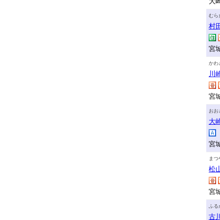
大
むら
村
宮
かわ
川
宮
おお
大
宮
まつ
松
宮
ふる
古