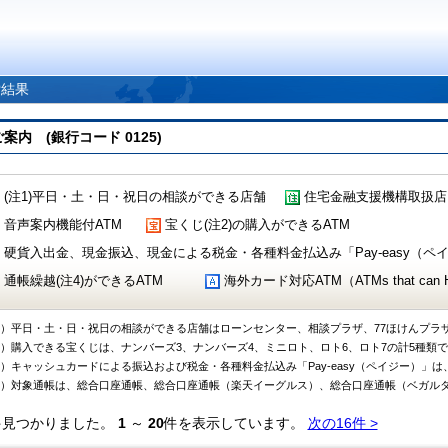
索結果
 (銀行コード 0125)
(注1)平日・土・日・祝日の相談ができる店舗
住宅金融支援機構取扱店
音声案内機能付ATM
宝くじ(注2)の購入ができるATM
硬貨入出金、現金振込、現金による税金・各種料金払込み「Pay-easy（ペイジ
通帳繰越(注4)ができるATM
海外カード対応ATM（ATMs that can Handl
1）平日・土・日・祝日の相談ができる店舗はローンセンター、相談プラザ、77ほけんプラ
2）購入できる宝くじは、ナンバーズ3、ナンバーズ4、ミニロト、ロト6、ロト7の計5種類
3）キャッシュカードによる振込および税金・各種料金払込み「Pay-easy（ペイジー）」は
4）対象通帳は、総合口座通帳、総合口座通帳（楽天イーグルス）、総合口座通帳（ベガル
件見つかりました。
1
～
20
件を表示しています。
次の16件 >