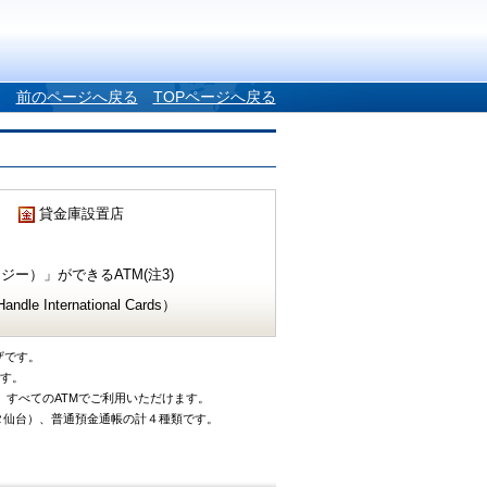
前のページへ戻る
TOPページへ戻る
貸金庫設置店
ー）」ができるATM(注3)
e International Cards）
ザです。
です。
、すべてのATMでご利用いただけます。
タ仙台）、普通預金通帳の計４種類です。