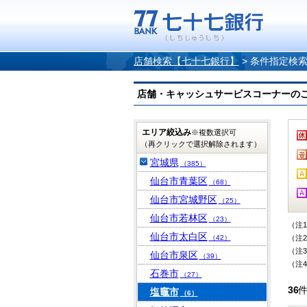
店舗検索【七十七銀行】
>
条件指定検
店舗・キャッシュサービスコーナーのご案内
エリア絞込み
※複数選択可
（再クリックで選択解除されます）
宮城県
（385）
仙台市青葉区
（68）
仙台市宮城野区
（25）
仙台市若林区
（23）
（注
仙台市太白区
（42）
（注
（注
仙台市泉区
（39）
（注
石巻市
（27）
36
塩竈市
（6）