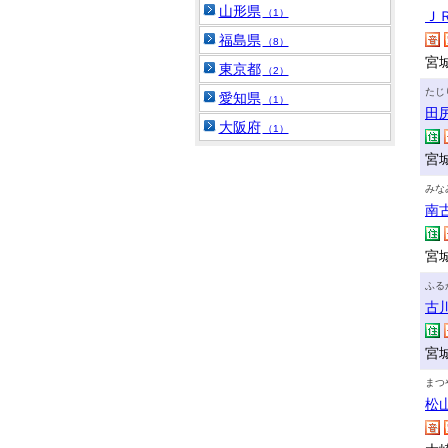
山形県
（1）
Ｊ
福島県
（8）
宮
東京都
（2）
たじ
愛知県
（1）
田
大阪府
（1）
宮
みな
南
宮
ふる
古
宮
まつ
松