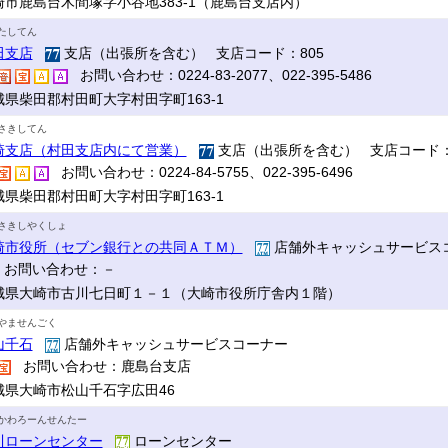
崎市鹿島台木間塚字小谷地383-1（鹿島台支店内）
たしてん
田支店
支店（出張所を含む） 支店コード：805
お問い合わせ：0224-83-2077、022-395-5486
城県柴田郡村田町大字村田字町163-1
さきしてん
崎支店（村田支店内にて営業）
支店（出張所を含む） 支店コード：
お問い合わせ：0224-84-5755、022-395-6496
城県柴田郡村田町大字村田字町163-1
さきしやくしょ
崎市役所（セブン銀行との共同ＡＴＭ）
店舗外キャッシュサービス
お問い合わせ：－
城県大崎市古川七日町１－１（大崎市役所庁舎内１階）
やませんごく
山千石
店舗外キャッシュサービスコーナー
お問い合わせ：鹿島台支店
城県大崎市松山千石字広田46
かわろーんせんたー
川ローンセンター
ローンセンター