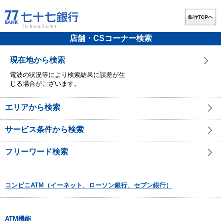
銀行TOPへ
店舗・CSコーナー検索
現在地から検索
電波の状況等により検索結果に誤差が生
じる場合がございます。
エリアから検索
サービス条件から検索
フリーワード検索
コンビニATM（イーネット、ローソン銀行、セブン銀行）
ATM機能