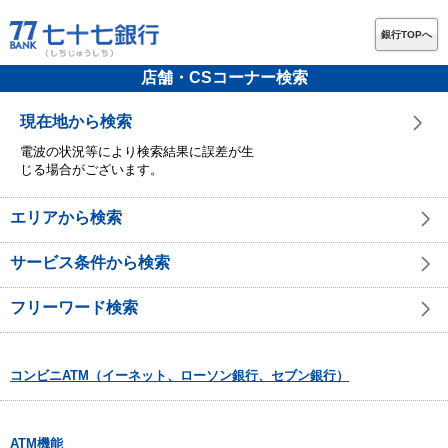
銀行TOPへ
店舗・CSコーナー検索
現在地から検索
電波の状況等により検索結果に誤差が生
じる場合がございます。
エリアから検索
サービス条件から検索
フリーワード検索
コンビニATM（イーネット、ローソン銀行、セブン銀行）
ATM機能