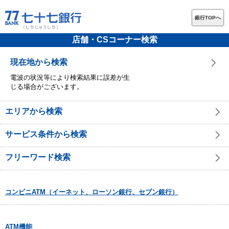
銀行TOPへ
店舗・CSコーナー検索
現在地から検索
電波の状況等により検索結果に誤差が生
じる場合がございます。
エリアから検索
サービス条件から検索
フリーワード検索
コンビニATM（イーネット、ローソン銀行、セブン銀行）
ATM機能