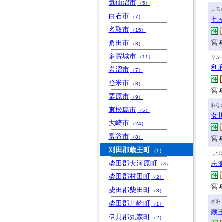
気仙沼市
（5）
しち
白石市
（7）
七
名取市
（15）
宮
角田市
（3）
多賀城市
（11）
りふ
利
岩沼市
（7）
登米市
（8）
宮
栗原市
（9）
おな
東松島市
（5）
女
大崎市
（24）
富谷市
（8）
宮
刈田郡蔵王町
（1）
しづ
柴田郡大河原町
志
（4）
柴田郡村田町
（2）
宮
柴田郡柴田町
（8）
ざお
柴田郡川崎町
（1）
蔵
伊具郡丸森町
（2）