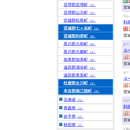
亘理郡亘理町
（3）
宮
亘理郡山元町
（2）
りふ
宮城郡松島町
（1）
利
宮城郡七ヶ浜町
（1）
宮
宮城郡利府町
（6）
黒川郡大和町
よー
（6）
ヨ
黒川郡大郷町
（1）
加美郡加美町
（6）
宮
遠田郡涌谷町
（3）
よー
遠田郡美里町
（2）
ヨ
牡鹿郡女川町
（1）
本吉郡南三陸町
宮
（3）
北海道
（1）
りふ
利
青森県
（1）
岩手県
（2）
宮
秋田県
（1）
いお