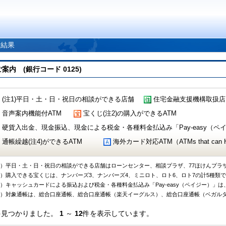
索結果
 (銀行コード 0125)
(注1)平日・土・日・祝日の相談ができる店舗
住宅金融支援機構取扱店
音声案内機能付ATM
宝くじ(注2)の購入ができるATM
硬貨入出金、現金振込、現金による税金・各種料金払込み「Pay-easy（ペイジ
通帳繰越(注4)ができるATM
海外カード対応ATM（ATMs that can Handl
1）平日・土・日・祝日の相談ができる店舗はローンセンター、相談プラザ、77ほけんプラ
2）購入できる宝くじは、ナンバーズ3、ナンバーズ4、ミニロト、ロト6、ロト7の計5種類
3）キャッシュカードによる振込および税金・各種料金払込み「Pay-easy（ペイジー）」は
4）対象通帳は、総合口座通帳、総合口座通帳（楽天イーグルス）、総合口座通帳（ベガル
件見つかりました。
1
～
12
件を表示しています。