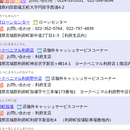
お問い合わせ：0224-33-2031、022-395-5094
城県刈田郡蔵王町大字円田字西浦4-2
ろーんせんたー
府ローンセンター
ローンセンター
お問い合わせ：022ｰ352ｰ0764、022ｰ797ｰ4839
城県宮城郡利府町新中道2丁目1ｰ3 ［利府支店内］
くべにまるりふてん
ークベニマル利府店
店舗外キャッシュサービスコーナー
お問い合わせ：利府支店
城県宮城郡利府町神谷沢字新宮ヶ崎14-1 ヨークベニマル利府店１階店
くべにまるりふのなかてん
ークベニマル利府野中店
店舗外キャッシュサービスコーナー
お問い合わせ：利府支店
城県宮城郡利府町加瀬字十三本塚173番地1 ヨークベニマル利府野中店
ちょうやくば
府町役場
店舗外キャッシュサービスコーナー
お問い合わせ：利府支店
城県宮城郡利府町利府字新並松4 （利府町役場駐車場敷地内）
んもーるしんりふきたかん