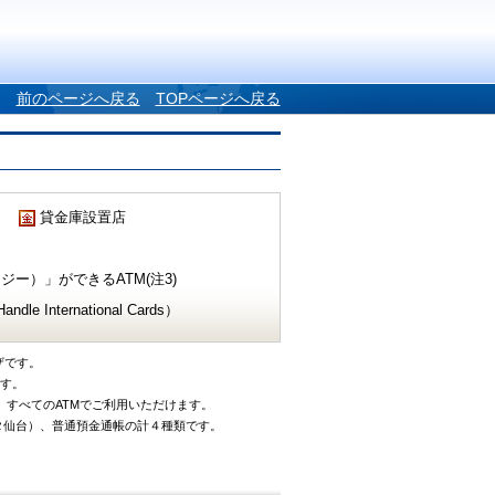
前のページへ戻る
TOPページへ戻る
貸金庫設置店
ー）」ができるATM(注3)
e International Cards）
ザです。
です。
、すべてのATMでご利用いただけます。
タ仙台）、普通預金通帳の計４種類です。