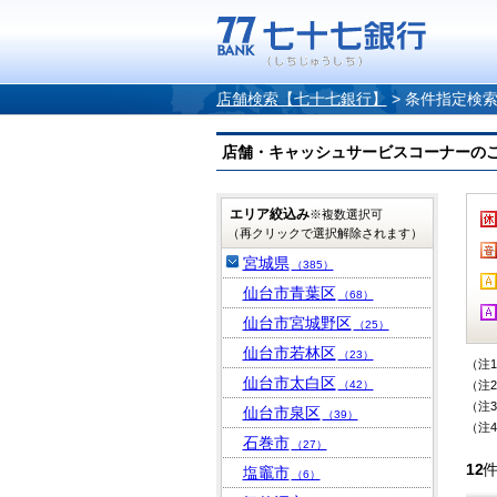
店舗検索【七十七銀行】
>
条件指定検
店舗・キャッシュサービスコーナーのご案内
エリア絞込み
※複数選択可
（再クリックで選択解除されます）
宮城県
（385）
仙台市青葉区
（68）
仙台市宮城野区
（25）
仙台市若林区
（23）
（注
仙台市太白区
（42）
（注
（注
仙台市泉区
（39）
（注
石巻市
（27）
12
塩竈市
（6）