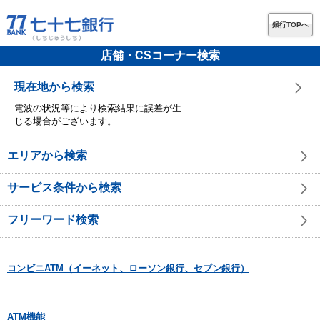
銀行TOPへ
店舗・CSコーナー検索
現在地から検索
電波の状況等により検索結果に誤差が生
じる場合がございます。
エリアから検索
サービス条件から検索
フリーワード検索
コンビニATM（イーネット、ローソン銀行、セブン銀行）
ATM機能