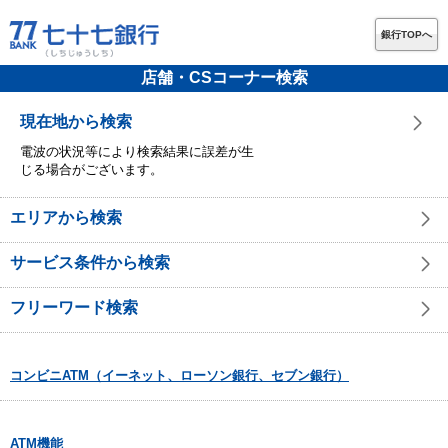
銀行TOPへ
店舗・CSコーナー検索
現在地から検索
電波の状況等により検索結果に誤差が生
じる場合がございます。
エリアから検索
サービス条件から検索
フリーワード検索
コンビニATM（イーネット、ローソン銀行、セブン銀行）
ATM機能