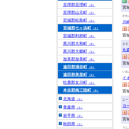
亘理郡亘理町
（3）
宮
亘理郡山元町
（2）
かわ
宮城郡松島町
（1）
川
宮城郡七ヶ浜町
（1）
宮
宮城郡利府町
（6）
黒川郡大和町
まる
（6）
丸
黒川郡大郷町
（1）
加美郡加美町
（6）
宮
遠田郡涌谷町
（3）
いお
遠田郡美里町
（2）
イ
牡鹿郡女川町
（1）
本吉郡南三陸町
宮
（3）
北海道
（1）
よー
ヨ
青森県
（1）
岩手県
（2）
宮
秋田県
（1）
うじ