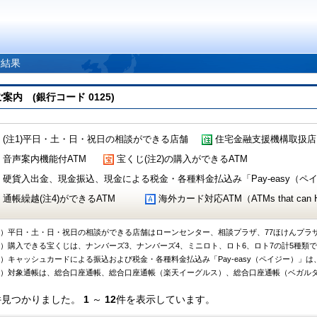
索結果
 (銀行コード 0125)
(注1)平日・土・日・祝日の相談ができる店舗
住宅金融支援機構取扱店
音声案内機能付ATM
宝くじ(注2)の購入ができるATM
硬貨入出金、現金振込、現金による税金・各種料金払込み「Pay-easy（ペイジ
通帳繰越(注4)ができるATM
海外カード対応ATM（ATMs that can Handl
1）平日・土・日・祝日の相談ができる店舗はローンセンター、相談プラザ、77ほけんプラ
2）購入できる宝くじは、ナンバーズ3、ナンバーズ4、ミニロト、ロト6、ロト7の計5種類
3）キャッシュカードによる振込および税金・各種料金払込み「Pay-easy（ペイジー）」は
4）対象通帳は、総合口座通帳、総合口座通帳（楽天イーグルス）、総合口座通帳（ベガル
件見つかりました。
1
～
12
件を表示しています。