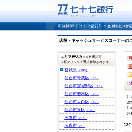
店舗検索【七十七銀行】
>
条件指定検
店舗・キャッシュサービスコーナーのご案内
エリア絞込み
※複数選択可
（再クリックで選択解除されます）
宮城県
（385）
仙台市青葉区
（68）
仙台市宮城野区
（25）
仙台市若林区
（23）
（注
仙台市太白区
（42）
（注
（注
仙台市泉区
（39）
（注
石巻市
（27）
12
塩竈市
（6）