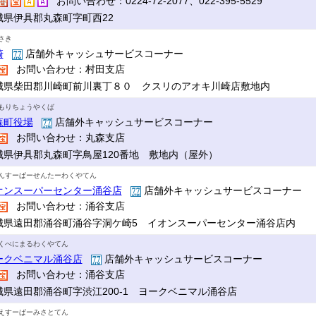
お問い合わせ：0224-72-2077、022-395-5529
城県伊具郡丸森町字町西22
さき
崎
店舗外キャッシュサービスコーナー
お問い合わせ：村田支店
城県柴田郡川崎町前川裏丁８０ クスリのアオキ川崎店敷地内
もりちょうやくば
森町役場
店舗外キャッシュサービスコーナー
お問い合わせ：丸森支店
城県伊具郡丸森町字鳥屋120番地 敷地内（屋外）
んすーぱーせんたーわくやてん
オンスーパーセンター涌谷店
店舗外キャッシュサービスコーナー
お問い合わせ：涌谷支店
城県遠田郡涌谷町涌谷字洞ケ崎5 イオンスーパーセンター涌谷店内
くべにまるわくやてん
ークベニマル涌谷店
店舗外キャッシュサービスコーナー
お問い合わせ：涌谷支店
城県遠田郡涌谷町字渋江200-1 ヨークベニマル涌谷店
えすーぱーみさとてん