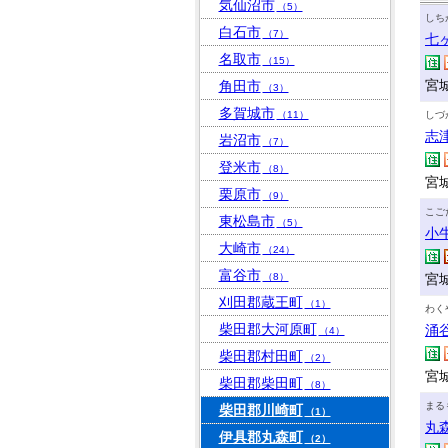
気仙沼市
（5）
しち
白石市
（7）
七
名取市
（15）
宮
角田市
（3）
多賀城市
（11）
しづ
志
岩沼市
（7）
登米市
（8）
宮
栗原市
（9）
こご
東松島市
（5）
小
大崎市
（24）
富谷市
（8）
宮
刈田郡蔵王町
（1）
わく
柴田郡大河原町
涌
（4）
柴田郡村田町
（2）
宮
柴田郡柴田町
（8）
まる
柴田郡川崎町
（1）
丸
伊具郡丸森町
（2）