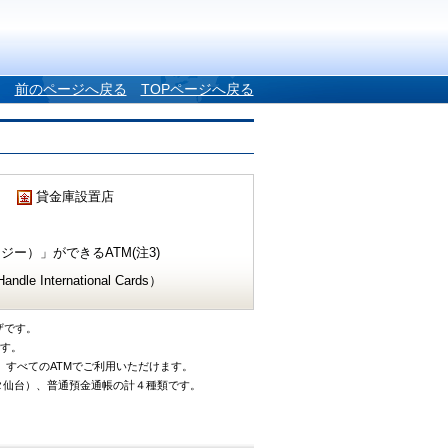
前のページへ戻る
TOPページへ戻る
貸金庫設置店
ー）」ができるATM(注3)
e International Cards）
ザです。
です。
、すべてのATMでご利用いただけます。
タ仙台）、普通預金通帳の計４種類です。