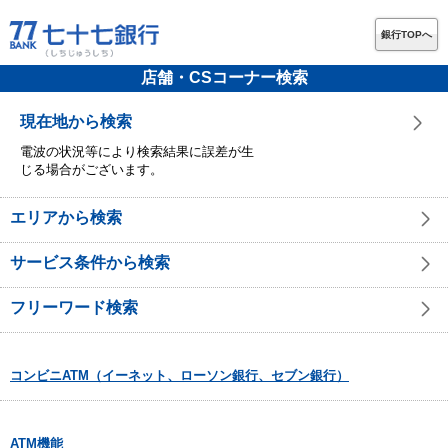
銀行TOPへ
店舗・CSコーナー検索
現在地から検索
電波の状況等により検索結果に誤差が生
じる場合がございます。
エリアから検索
サービス条件から検索
フリーワード検索
コンビニATM（イーネット、ローソン銀行、セブン銀行）
ATM機能