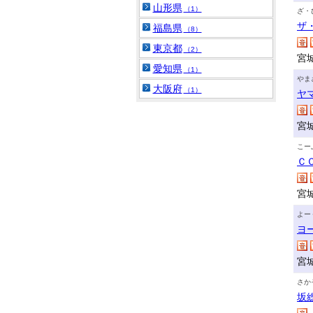
山形県
（1）
ざ・
ザ
福島県
（8）
東京都
（2）
宮
愛知県
（1）
やま
大阪府
（1）
ヤ
宮
こー
Ｃ
宮
よー
ヨ
宮
さか
坂