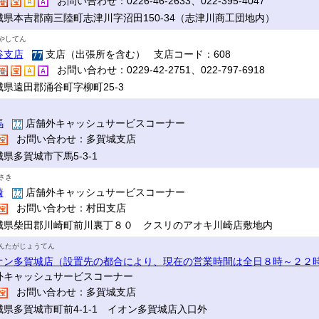
お問い合わせ：0226-46-2633、022-395-4047
城県本吉郡南三陸町志津川字沼田150-34（志津川商工団地内）
やしてん
谷支店
支店（出張所を含む） 支店コード：608
お問い合わせ：0229-42-2751、022-797-6918
城県遠田郡涌谷町字柳町25-3
馬
店舗外キャッシュサービスコーナー
お問い合わせ：多賀城支店
県多賀城市下馬5-3-1
さき
崎
店舗外キャッシュサービスコーナー
お問い合わせ：村田支店
城県柴田郡川崎町前川裏丁８０ クスリのアオキ川崎店敷地内
んたがじょうてん
オン多賀城店（設置先の都合により、現在の営業時間は全日８時～２２
外キャッシュサービスコーナー
お問い合わせ：多賀城支店
城県多賀城市町前4-1-1 イオン多賀城店入口外