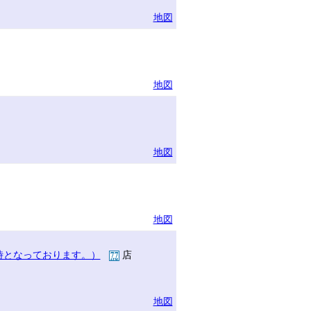
地図
地図
地図
地図
時となっております。）
店
地図