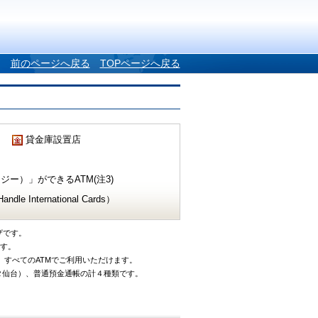
前のページへ戻る
TOPページへ戻る
貸金庫設置店
ー）」ができるATM(注3)
e International Cards）
ザです。
です。
、すべてのATMでご利用いただけます。
タ仙台）、普通預金通帳の計４種類です。