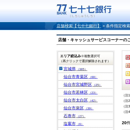
店舗検索【七十七銀行】
>
条件指定検
店舗・キャッシュサービスコーナーのご案内
エリア絞込み
※複数選択可
（再クリックで選択解除されます）
宮城県
（385）
仙台市青葉区
（68）
仙台市宮城野区
（25）
仙台市若林区
（23）
（注
仙台市太白区
（42）
（注
（注
仙台市泉区
（39）
（注
石巻市
（27）
20
塩竈市
（6）