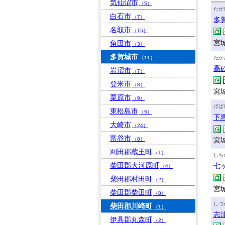
気仙沼市
（5）
たが
白石市
（7）
多
名取市
（15）
宮城
角田市
（3）
多賀城市
（11）
たか
高
岩沼市
（7）
登米市
（8）
宮城
栗原市
（9）
げば
東松島市
（5）
下
大崎市
（24）
富谷市
（8）
宮
刈田郡蔵王町
（1）
しち
柴田郡大河原町
七
（4）
柴田郡村田町
（2）
宮
柴田郡柴田町
（8）
しづ
柴田郡川崎町
（1）
志
伊具郡丸森町
（2）