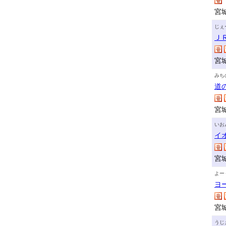
宮
じぇ
Ｊ
宮
みち
道
宮
いお
イ
宮
よー
ヨ
宮
うじ