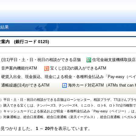
索結果
 (銀行コード 0125)
(注1)平日・土・日・祝日の相談ができる店舗
住宅金融支援機構取扱店
音声案内機能付ATM
宝くじ(注2)の購入ができるATM
硬貨入出金、現金振込、現金による税金・各種料金払込み「Pay-easy（ペイジ
通帳繰越(注4)ができるATM
海外カード対応ATM（ATMs that can Handl
1）平日・土・日・祝日の相談ができる店舗はローンセンター、相談プラザ、77ほけんプラ
2）購入できる宝くじは、ナンバーズ3、ナンバーズ4、ミニロト、ロト6、ロト7の計5種類
3）キャッシュカードによる振込および税金・各種料金払込み「Pay-easy（ペイジー）」は
4）対象通帳は、総合口座通帳、総合口座通帳（楽天イーグルス）、総合口座通帳（ベガル
件見つかりました。
1
～
20
件を表示しています。