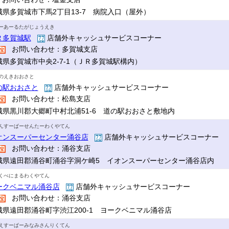
城県多賀城市下馬2丁目13-7 病院入口（屋外）
ーあーるたがじょうえき
Ｒ多賀城駅
店舗外キャッシュサービスコーナー
お問い合わせ：多賀城支店
城県多賀城市中央2-7-1（ＪＲ多賀城駅構内）
のえきおおさと
の駅おおさと
店舗外キャッシュサービスコーナー
お問い合わせ：松島支店
城県黒川郡大郷町中村北浦51-6 道の駅おおさと敷地内
んすーぱーせんたーわくやてん
オンスーパーセンター涌谷店
店舗外キャッシュサービスコーナー
お問い合わせ：涌谷支店
城県遠田郡涌谷町涌谷字洞ケ崎5 イオンスーパーセンター涌谷店内
くべにまるわくやてん
ークベニマル涌谷店
店舗外キャッシュサービスコーナー
お問い合わせ：涌谷支店
城県遠田郡涌谷町字渋江200-1 ヨークベニマル涌谷店
えすーぱーみなみさんりくてん