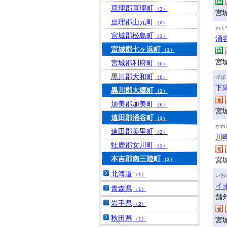
亘理郡亘理町
（3）
宮
亘理郡山元町
（2）
わく
宮城郡松島町
（1）
涌
宮城郡七ヶ浜町
（1）
宮
宮城郡利府町
（6）
黒川郡大和町
げば
（6）
下
黒川郡大郷町
（1）
加美郡加美町
（6）
宮城
遠田郡涌谷町
（3）
かわ
遠田郡美里町
（2）
川
牡鹿郡女川町
（1）
本吉郡南三陸町
宮
（3）
北海道
（1）
いお
イ
青森県
（1）
舗
岩手県
（2）
秋田県
（1）
宮