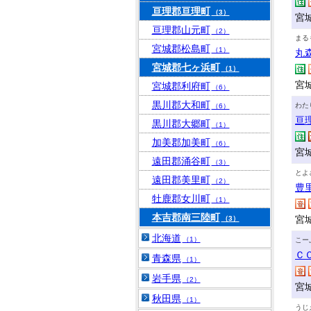
亘理郡亘理町
（3）
宮
亘理郡山元町
（2）
まる
宮城郡松島町
（1）
丸
宮城郡七ヶ浜町
（1）
宮
宮城郡利府町
（6）
黒川郡大和町
わた
（6）
亘
黒川郡大郷町
（1）
加美郡加美町
（6）
宮
遠田郡涌谷町
（3）
とよ
遠田郡美里町
（2）
豊
牡鹿郡女川町
（1）
本吉郡南三陸町
宮
（3）
北海道
（1）
こー
Ｃ
青森県
（1）
岩手県
（2）
宮
秋田県
（1）
うじ