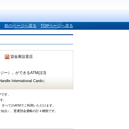
前のページへ戻る
TOPページへ戻る
貸金庫設置店
ー）」ができるATM(注3)
e International Cards）
ザです。
です。
、すべてのATMでご利用いただけます。
タ仙台）、普通預金通帳の計４種類です。