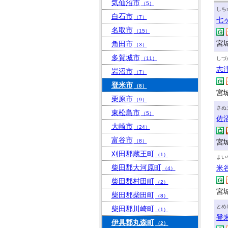
気仙沼市
（5）
しち
白石市
（7）
七
名取市
（15）
宮
角田市
（3）
多賀城市
（11）
しづ
志
岩沼市
（7）
登米市
（8）
宮
栗原市
（9）
さぬ
東松島市
（5）
佐
大崎市
（24）
富谷市
（8）
宮
刈田郡蔵王町
（1）
まい
柴田郡大河原町
米
（4）
柴田郡村田町
（2）
宮
柴田郡柴田町
（8）
とめ
柴田郡川崎町
（1）
登
伊具郡丸森町
（2）