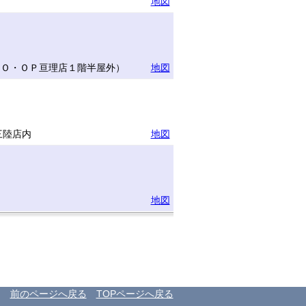
地図
ＣＯ・ＯＰ亘理店１階半屋外）
地図
三陸店内
地図
地図
前のページへ戻る
TOPページへ戻る