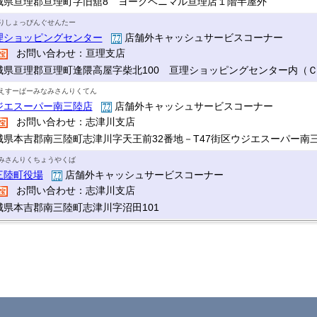
城県亘理郡亘理町字旧舘8 ヨークベニマル亘理店１階半屋外
りしょっぴんぐせんたー
理ショッピングセンター
店舗外キャッシュサービスコーナー
お問い合わせ：亘理支店
城県亘理郡亘理町逢隈高屋字柴北100 亘理ショッピングセンター内（
えすーぱーみなみさんりくてん
ジエスーパー南三陸店
店舗外キャッシュサービスコーナー
お問い合わせ：志津川支店
城県本吉郡南三陸町志津川字天王前32番地－T47街区ウジエスーパー南
みさんりくちょうやくば
三陸町役場
店舗外キャッシュサービスコーナー
お問い合わせ：志津川支店
城県本吉郡南三陸町志津川字沼田101