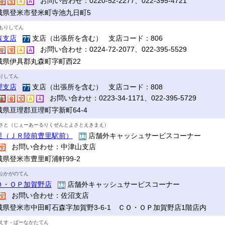
お問い合わせ：0220-52-2277、022-395-4721
城県登米市登米町寺池九日町5
もりしてん
森支店
支店（出張所を含む） 支店コード：806
お問い合わせ：0224-72-2077、022-395-5529
城県伊具郡丸森町字町西22
りしてん
理支店
支店（出張所を含む） 支店コード：808
お問い合わせ：0223-34-1171、022-395-5729
城県亘理郡亘理町字新町64-4
さと（じぇーあーるりくぜんとよさとえきまえ）
里（ＪＲ陸前豊里駅前）
店舗外キャッシュサービスコーナー
お問い合わせ：中津山支店
城県登米市豊里町浦軒99-2
ぷかがのてん
Ｏ・ＯＰ加賀野店
店舗外キャッシュサービスコーナー
お問い合わせ：佐沼支店
城県登米市中田町石森字加賀野3-6-1 ＣＯ・ＯＰ加賀野店1階店内
えす－ぱーなかたてん