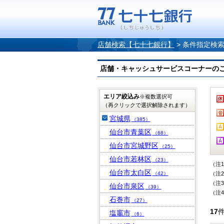
店舗検索【七十七銀行】
>
条件指定検
店舗・キャッシュサービスコーナーのご案内
エリア絞込み
※複数選択可
（再クリックで選択解除されます）
宮城県
（385）
仙台市青葉区
（68）
仙台市宮城野区
（25）
仙台市若林区
（23）
（注
仙台市太白区
（42）
（注
（注
仙台市泉区
（39）
（注
石巻市
（27）
17
塩竈市
（6）