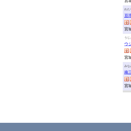
宮
わた
亘
宮
うじ
ウ
宮
みな
南
宮