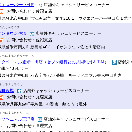
ジエスーパー中田店
店舗外キャッシュサービスコーナー
お問い合わせ：佐沼支店
城県登米市中田町宝江黒沼字十文字218-1 ウジエスーパー中田店１階
んたうんさぬま
オンタウン佐沼
店舗外キャッシュサービスコーナー
お問い合わせ：佐沼支店
城県登米市南方町新島前46-1 イオンタウン佐沼１階店内
くべにまるとめなかだてん
ークベニマル登米中田店（セブン銀行との共同利用ＡＴＭ）
店舗外
問い合わせ：ー
城県登米市中田町石森字野元12番地 ヨークベニマル登米中田店内
もりちょうやくば
森町役場
店舗外キャッシュサービスコーナー
お問い合わせ：丸森支店
城県伊具郡丸森町字鳥屋120番地 敷地内（屋外）
くべにまるわたりてん
ークベニマル亘理店
店舗外キャッシュサービスコーナー
お問い合わせ：亘理支店