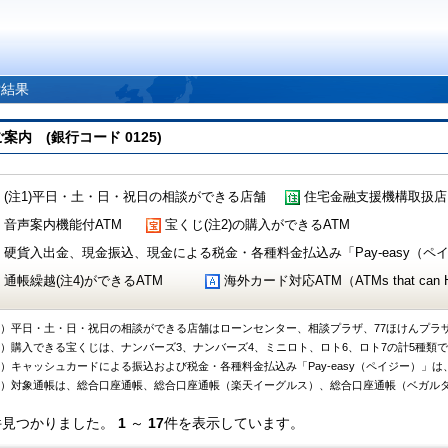
索結果
 (銀行コード 0125)
(注1)平日・土・日・祝日の相談ができる店舗
住宅金融支援機構取扱店
音声案内機能付ATM
宝くじ(注2)の購入ができるATM
硬貨入出金、現金振込、現金による税金・各種料金払込み「Pay-easy（ペイジ
通帳繰越(注4)ができるATM
海外カード対応ATM（ATMs that can Handl
1）平日・土・日・祝日の相談ができる店舗はローンセンター、相談プラザ、77ほけんプラ
2）購入できる宝くじは、ナンバーズ3、ナンバーズ4、ミニロト、ロト6、ロト7の計5種類
3）キャッシュカードによる振込および税金・各種料金払込み「Pay-easy（ペイジー）」は
4）対象通帳は、総合口座通帳、総合口座通帳（楽天イーグルス）、総合口座通帳（ベガル
件見つかりました。
1
～
17
件を表示しています。