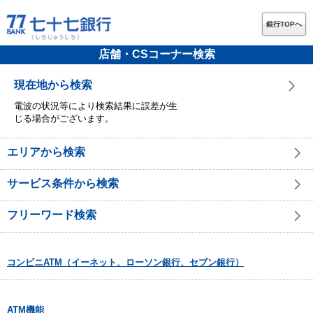
銀行TOPへ
店舗・CSコーナー検索
現在地から検索
電波の状況等により検索結果に誤差が生
じる場合がございます。
エリアから検索
サービス条件から検索
フリーワード検索
コンビニATM（イーネット、ローソン銀行、セブン銀行）
ATM機能