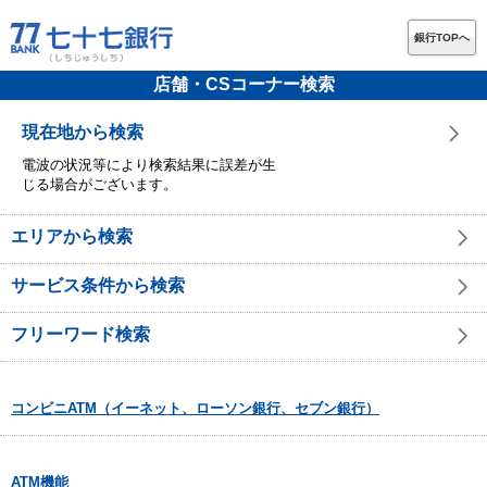
銀行TOPへ
店舗・CSコーナー検索
現在地から検索
電波の状況等により検索結果に誤差が生
じる場合がございます。
エリアから検索
サービス条件から検索
フリーワード検索
コンビニATM（イーネット、ローソン銀行、セブン銀行）
ATM機能