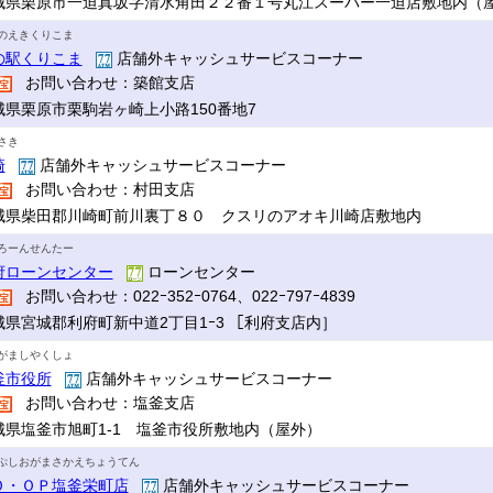
城県栗原市一迫真坂字清水角田２２番１号丸江スーパー一迫店敷地内（
のえきくりこま
の駅くりこま
店舗外キャッシュサービスコーナー
お問い合わせ：築館支店
城県栗原市栗駒岩ヶ崎上小路150番地7
さき
崎
店舗外キャッシュサービスコーナー
お問い合わせ：村田支店
城県柴田郡川崎町前川裏丁８０ クスリのアオキ川崎店敷地内
ろーんせんたー
府ローンセンター
ローンセンター
お問い合わせ：022ｰ352ｰ0764、022ｰ797ｰ4839
城県宮城郡利府町新中道2丁目1ｰ3 ［利府支店内］
がましやくしょ
釜市役所
店舗外キャッシュサービスコーナー
お問い合わせ：塩釜支店
城県塩釜市旭町1-1 塩釜市役所敷地内（屋外）
ぷしおがまさかえちょうてん
Ｏ・ＯＰ塩釜栄町店
店舗外キャッシュサービスコーナー