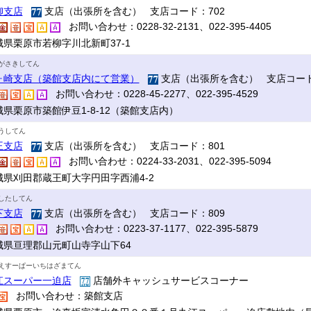
柳支店
支店（出張所を含む） 支店コード：702
お問い合わせ：0228-32-2131、022-395-4405
城県栗原市若柳字川北新町37-1
がさきしてん
ヶ崎支店（築館支店内にて営業）
支店（出張所を含む） 支店コード
お問い合わせ：0228-45-2277、022-395-4529
城県栗原市築館伊豆1-8-12（築館支店内）
うしてん
王支店
支店（出張所を含む） 支店コード：801
お問い合わせ：0224-33-2031、022-395-5094
城県刈田郡蔵王町大字円田字西浦4-2
したしてん
下支店
支店（出張所を含む） 支店コード：809
お問い合わせ：0223-37-1177、022-395-5879
城県亘理郡山元町山寺字山下64
えすーぱーいちはざまてん
江スーパー一迫店
店舗外キャッシュサービスコーナー
お問い合わせ：築館支店