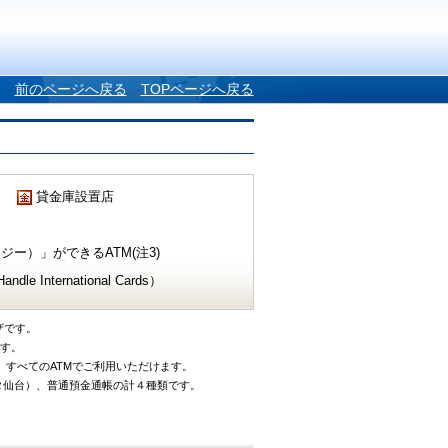
前のページへ戻る
TOPページへ戻る
貸金庫設置店
ー）」ができるATM(注3)
e International Cards）
ザです。
です。
、すべてのATMでご利用いただけます。
タ仙台）、普通預金通帳の計４種類です。