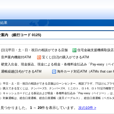
索結果
 (銀行コード 0125)
(注1)平日・土・日・祝日の相談ができる店舗
住宅金融支援機構取扱店
音声案内機能付ATM
宝くじ(注2)の購入ができるATM
硬貨入出金、現金振込、現金による税金・各種料金払込み「Pay-easy（ペイジ
通帳繰越(注4)ができるATM
海外カード対応ATM（ATMs that can Handl
1）平日・土・日・祝日の相談ができる店舗はローンセンター、相談プラザ、77ほけんプラ
2）購入できる宝くじは、ナンバーズ3、ナンバーズ4、ミニロト、ロト6、ロト7の計5種類
3）キャッシュカードによる振込および税金・各種料金払込み「Pay-easy（ペイジー）」は
4）対象通帳は、総合口座通帳、総合口座通帳（楽天イーグルス）、総合口座通帳（ベガル
件見つかりました。
1
～
20
件を表示しています。
次の10件 >