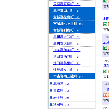
亘理郡亘理町
（3）
宮
亘理郡山元町
（2）
りふ
宮城郡松島町
（1）
利
宮城郡七ヶ浜町
（1）
宮
宮城郡利府町
（6）
黒川郡大和町
しづ
（6）
志
黒川郡大郷町
（1）
加美郡加美町
（6）
宮
遠田郡涌谷町
（3）
つき
遠田郡美里町
（2）
築
牡鹿郡女川町
（1）
本吉郡南三陸町
宮城
（3）
北海道
（1）
いち
一
青森県
（1）
岩手県
（2）
宮城
秋田県
（1）
わか