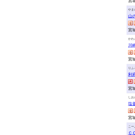
宮
やま
山
宮
かわ
川
宮
りふ
利
宮
しお
塩
宮
こー
Ｃ