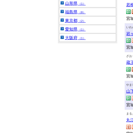
山形県
（1）
若
福島県
（8）
宮
東京都
（2）
いわ
愛知県
（1）
岩
大阪府
（1）
宮
ざお
蔵
宮
やま
山
宮
まる
丸