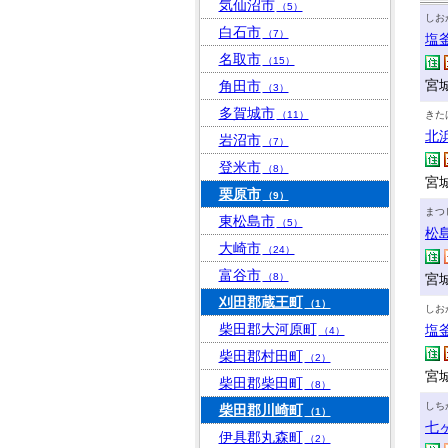
気仙沼市
（5）
しお
白石市
（7）
塩
名取市
（15）
宮城
角田市
（3）
多賀城市
（11）
きた
北
岩沼市
（7）
登米市
（8）
宮
栗原市
（9）
まつ
東松島市
（5）
松
大崎市
（24）
富谷市
（8）
宮
刈田郡蔵王町
（1）
しお
柴田郡大河原町
塩
（4）
柴田郡村田町
（2）
宮
柴田郡柴田町
（8）
しち
柴田郡川崎町
（1）
七
伊具郡丸森町
（2）