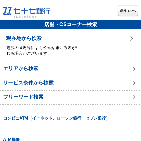
銀行TOPへ
店舗・CSコーナー検索
現在地から検索
電波の状況等により検索結果に誤差が生
じる場合がございます。
エリアから検索
サービス条件から検索
フリーワード検索
コンビニATM（イーネット、ローソン銀行、セブン銀行）
ATM機能