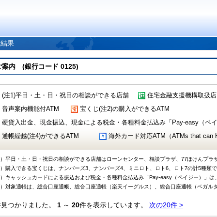
索結果
 (銀行コード 0125)
(注1)平日・土・日・祝日の相談ができる店舗
住宅金融支援機構取扱店
音声案内機能付ATM
宝くじ(注2)の購入ができるATM
硬貨入出金、現金振込、現金による税金・各種料金払込み「Pay-easy（ペイジ
通帳繰越(注4)ができるATM
海外カード対応ATM（ATMs that can Handl
1）平日・土・日・祝日の相談ができる店舗はローンセンター、相談プラザ、77ほけんプラ
2）購入できる宝くじは、ナンバーズ3、ナンバーズ4、ミニロト、ロト6、ロト7の計5種類
3）キャッシュカードによる振込および税金・各種料金払込み「Pay-easy（ペイジー）」は
4）対象通帳は、総合口座通帳、総合口座通帳（楽天イーグルス）、総合口座通帳（ベガル
件見つかりました。
1
～
20
件を表示しています。
次の20件 >