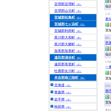
亘理郡亘理町
（3）
仙
亘理郡山元町
（2）
しん
宮城郡松島町
（1）
新
宮城郡七ヶ浜町
（1）
宮城
宮城郡利府町
（6）
黒川郡大和町
ばし
（6）
芭
黒川郡大郷町
（1）
加美郡加美町
（6）
仙
遠田郡涌谷町
（3）
いち
遠田郡美里町
（2）
一
牡鹿郡女川町
（1）
本吉郡南三陸町
宮城
（3）
北海道
（1）
けん
県
青森県
（1）
岩手県
（2）
宮
秋田県
（1）
せん