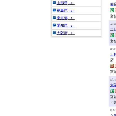
山形県
（1）
仙
福島県
（8）
宮
東京都
（2）
ふつ
愛知県
（1）
二
大阪府
（1）
宮
かみ
上
店
宮
だい
大
宮
・
はち
八