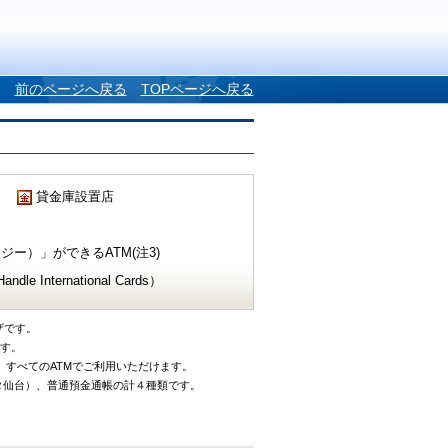
前のページへ戻る
TOPページへ戻る
貸金庫設置店
ー）」ができるATM(注3)
e International Cards）
ザです。
です。
、すべてのATMでご利用いただけます。
タ仙台）、普通預金通帳の計４種類です。