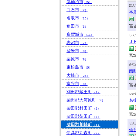
気仙沼市
（5）
ほん
白石市
（7）
本
名取市
（15）
宮城
角田市
（3）
多賀城市
（11）
じぇ
Ｊ
岩沼市
（7）
登米市
（8）
宮
栗原市
（9）
みな
東松島市
（5）
南
大崎市
（24）
富谷市
（8）
宮城
刈田郡蔵王町
（1）
なか
柴田郡大河原町
名
（4）
柴田郡村田町
（2）
宮城
柴田郡柴田町
（8）
せん
柴田郡川崎町
（1）
仙
伊具郡丸森町
（2）