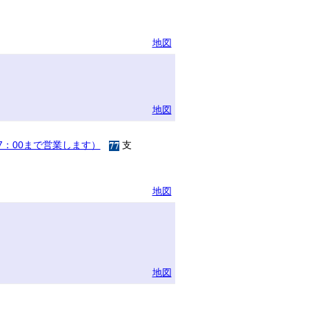
地図
地図
17：00まで営業します）
支
地図
地図