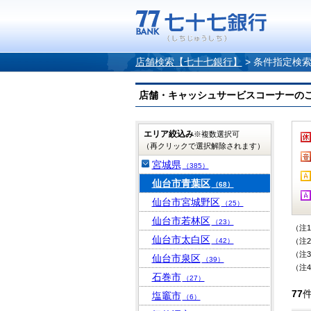
店舗検索【七十七銀行】
>
条件指定検
店舗・キャッシュサービスコーナーのご案内
エリア絞込み
※複数選択可
（再クリックで選択解除されます）
宮城県
（385）
仙台市青葉区
（68）
仙台市宮城野区
（25）
仙台市若林区
（23）
（注
仙台市太白区
（42）
（注
（注
仙台市泉区
（39）
（注
石巻市
（27）
77
塩竈市
（6）