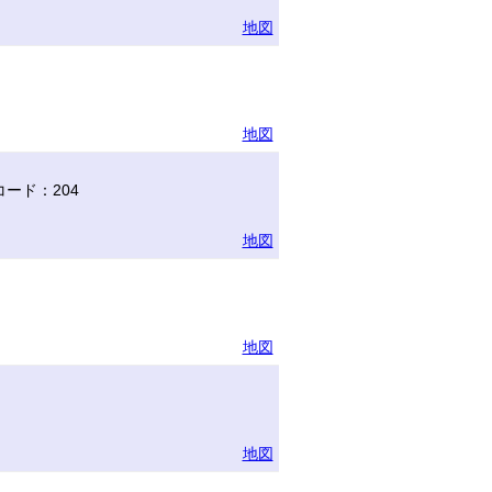
地図
地図
ード：204
地図
地図
地図