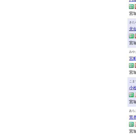
宮城
きた
北
宮
みや
宮
宮城
こま
小
宮城
あら
荒
宮