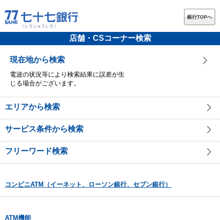
銀行TOPへ
店舗・CSコーナー検索
現在地から検索
電波の状況等により検索結果に誤差が生
じる場合がございます。
エリアから検索
サービス条件から検索
フリーワード検索
コンビニATM（イーネット、ローソン銀行、セブン銀行）
ATM機能