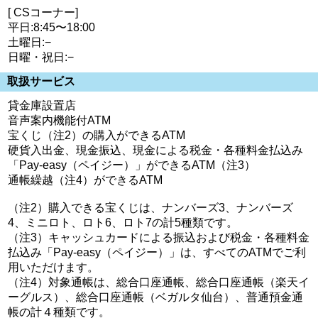
[ CSコーナー]
平日:8:45〜18:00
土曜日:−
日曜・祝日:−
取扱サービス
貸金庫設置店
音声案内機能付ATM
宝くじ（注2）の購入ができるATM
硬貨入出金、現金振込、現金による税金・各種料金払込み
「Pay-easy（ペイジー）」ができるATM（注3）
通帳繰越（注4）ができるATM
（注2）購入できる宝くじは、ナンバーズ3、ナンバーズ
4、ミニロト、ロト6、ロト7の計5種類です。
（注3）キャッシュカードによる振込および税金・各種料金
払込み「Pay-easy（ペイジー）」は、すべてのATMでご利
用いただけます。
（注4）対象通帳は、総合口座通帳、総合口座通帳（楽天イ
ーグルス）、総合口座通帳（ベガルタ仙台）、普通預金通
帳の計４種類です。