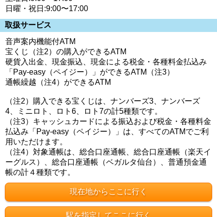
日曜・祝日:9:00〜17:00
取扱サービス
音声案内機能付ATM
宝くじ（注2）の購入ができるATM
硬貨入出金、現金振込、現金による税金・各種料金払込み
「Pay-easy（ペイジー）」ができるATM（注3）
通帳繰越（注4）ができるATM
（注2）購入できる宝くじは、ナンバーズ3、ナンバーズ
4、ミニロト、ロト6、ロト7の計5種類です。
（注3）キャッシュカードによる振込および税金・各種料金
払込み「Pay-easy（ペイジー）」は、すべてのATMでご利
用いただけます。
（注4）対象通帳は、総合口座通帳、総合口座通帳（楽天イ
ーグルス）、総合口座通帳（ベガルタ仙台）、普通預金通
帳の計４種類です。
現在地からここに行く
駅を指定してここに行く