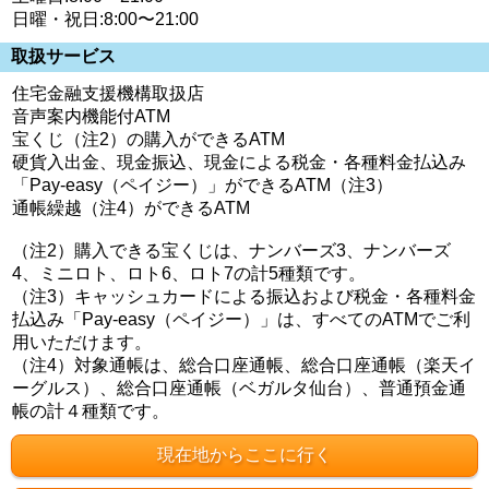
日曜・祝日:8:00〜21:00
取扱サービス
住宅金融支援機構取扱店
音声案内機能付ATM
宝くじ（注2）の購入ができるATM
硬貨入出金、現金振込、現金による税金・各種料金払込み
「Pay-easy（ペイジー）」ができるATM（注3）
通帳繰越（注4）ができるATM
（注2）購入できる宝くじは、ナンバーズ3、ナンバーズ
4、ミニロト、ロト6、ロト7の計5種類です。
（注3）キャッシュカードによる振込および税金・各種料金
払込み「Pay-easy（ペイジー）」は、すべてのATMでご利
用いただけます。
（注4）対象通帳は、総合口座通帳、総合口座通帳（楽天イ
ーグルス）、総合口座通帳（ベガルタ仙台）、普通預金通
帳の計４種類です。
現在地からここに行く