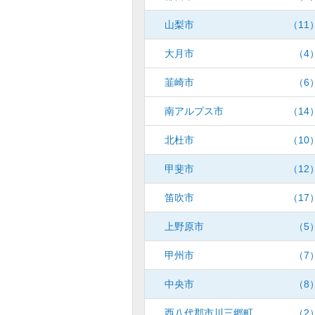
山梨市
（11
大月市
（4
韮崎市
（6
南アルプス市
（14
北杜市
（10
甲斐市
（12
笛吹市
（17
上野原市
（5
甲州市
（7
中央市
（8
西八代郡市川三郷町
（2