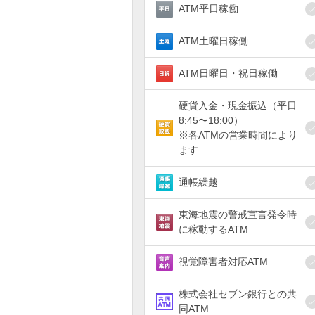
ATM平日稼働
ATM土曜日稼働
ATM日曜日・祝日稼働
硬貨入金・現金振込（平日
8:45〜18:00）
※各ATMの営業時間により
ます
通帳繰越
東海地震の警戒宣言発令時
に稼動するATM
視覚障害者対応ATM
株式会社セブン銀行との共
同ATM