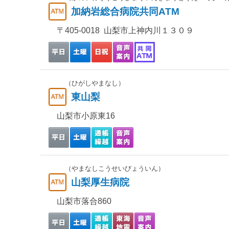
加納岩総合病院共同ATM
〒405-0018 山梨市上神内川１３０９
（ひがしやまなし）
東山梨
山梨市小原東16
（やまなしこうせいびょういん）
山梨厚生病院
山梨市落合860