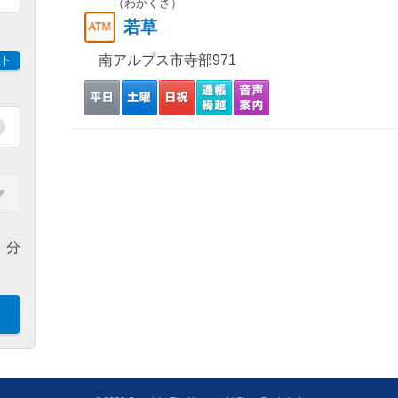
（わかくさ）
若草
南アルプス市寺部971
ト
分