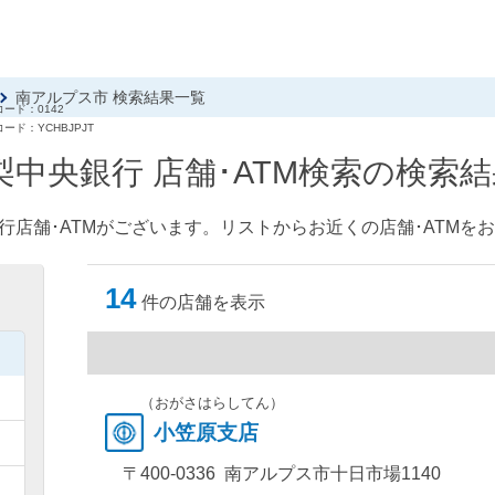
南アルプス市 検索結果一覧
ード：0142
ード：YCHBJPJT
梨中央銀行 店舗･ATM検索の検索結
行店舗･ATMがございます。リストからお近くの店舗･ATMを
14
件の店舗を表示
）
）
（おがさはらしてん）
小笠原支店
）
〒400-0336 南アルプス市十日市場1140
）