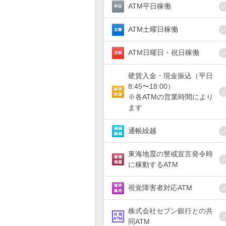
ATM平日稼働
ATM土曜日稼働
ATM日曜日・祝日稼働
硬貨入金・現金振込（平日
8:45〜18:00）
※各ATMの営業時間により
ます
通帳繰越
東海地震の警戒宣言発令時
に稼動するATM
視覚障害者対応ATM
株式会社セブン銀行との共
同ATM