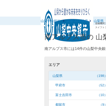
山梨中央銀行
店舗･ATM検索
山梨県
金融機関コ
スイフトコ
南アルプス市の 山
南アルプス市には14件の山梨中央銀
エリア
山梨県
（198
甲府市
（52
富士吉田市
（10
都留市
（9