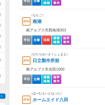
（なんご）
南湖
南アルプス市西南湖303
（ひたちせいさくしょまえ）
日立製作所前
南アルプス市吉田1000
（ほーむえいどはった）
ト
ホームエイド八田