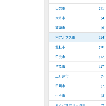
山梨市
（11
大月市
（4
韮崎市
（6
南アルプス市
（14
北杜市
（10
甲斐市
（12
笛吹市
（17
上野原市
（5
甲州市
（7
中央市
（8
西八代郡市川三郷町
（2