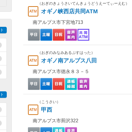
）
（おぎのきょうさいてんきょうどうえーてぃーえむ）
オギノ峡西店共同ATM
南アルプス市下宮地713
ト
（おぎのみなみあるぷすはった）
オギノ南アルプス八田
南アルプス市徳永８３－５
ト
（こうさい）
甲西
南アルプス市荊沢322