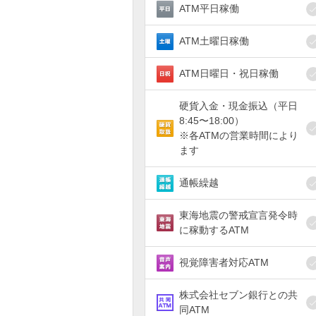
ATM平日稼働
ATM土曜日稼働
ATM日曜日・祝日稼働
硬貨入金・現金振込（平日
8:45〜18:00）
※各ATMの営業時間により
ます
通帳繰越
東海地震の警戒宣言発令時
に稼動するATM
視覚障害者対応ATM
株式会社セブン銀行との共
同ATM