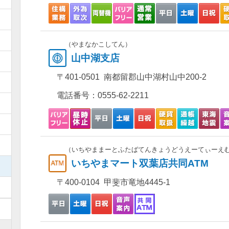
）
）
（やまなかこしてん）
山中湖支店
）
〒401-0501 南都留郡山中湖村山中200-2
）
電話番号：
0555-62-2211
）
）
）
（いちやままーとふたばてんきょうどうえーてぃーえ
いちやまマート双葉店共同ATM
）
〒400-0104 甲斐市竜地4445-1
）
）