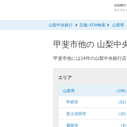
金融機関コ
スイフトコ
山梨中央銀行
店舗･ATM検索
山梨県
甲斐市他の 山梨中央
甲斐市他には14件の山梨中央銀行店
エリア
山梨県
（198
甲府市
（52
富士吉田市
（10
都留市
（9