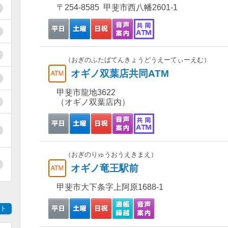
〒254-8585 甲斐市西八幡2601-1
（おぎのふたばてんきょうどうえーてぃーえむ）
オギノ双葉店共同ATM
甲斐市龍地3622
（オギノ双葉店内）
（おぎのりゅうおうえきまえ）
オギノ竜王駅前
甲斐市大下条字上阿原1688-1
ト