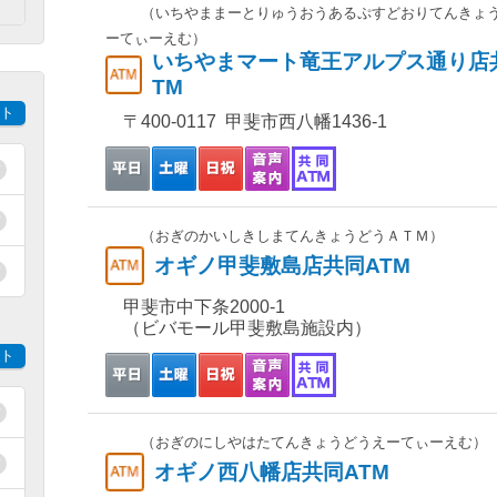
）
（いちやままーとりゅうおうあるぷすどおりてんきょ
ーてぃーえむ）
いちやまマート竜王アルプス通り店
TM
ト
〒400-0117 甲斐市西八幡1436-1
（おぎのかいしきしまてんきょうどうＡＴＭ）
オギノ甲斐敷島店共同ATM
甲斐市中下条2000-1
（ビバモール甲斐敷島施設内）
ト
（おぎのにしやはたてんきょうどうえーてぃーえむ）
オギノ西八幡店共同ATM