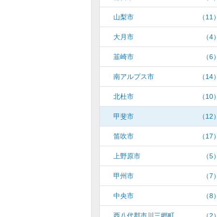
山梨市
（11
大月市
（4
韮崎市
（6
南アルプス市
（14
北杜市
（10
甲斐市
（12
笛吹市
（17
上野原市
（5
甲州市
（7
中央市
（8
西八代郡市川三郷町
（2