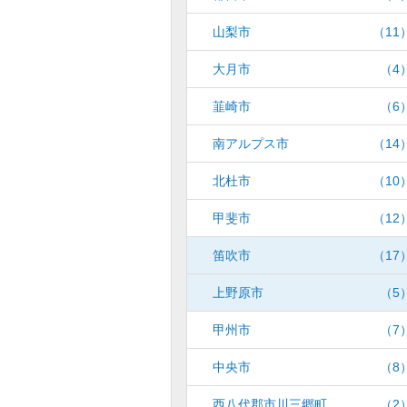
山梨市
（11
大月市
（4
韮崎市
（6
南アルプス市
（14
北杜市
（10
甲斐市
（12
笛吹市
（17
上野原市
（5
甲州市
（7
中央市
（8
西八代郡市川三郷町
（2