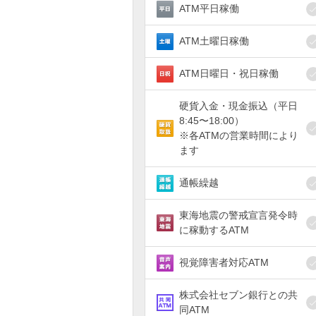
ATM平日稼働
ATM土曜日稼働
ATM日曜日・祝日稼働
硬貨入金・現金振込（平日
8:45〜18:00）
※各ATMの営業時間により
ます
通帳繰越
東海地震の警戒宣言発令時
に稼動するATM
視覚障害者対応ATM
株式会社セブン銀行との共
同ATM