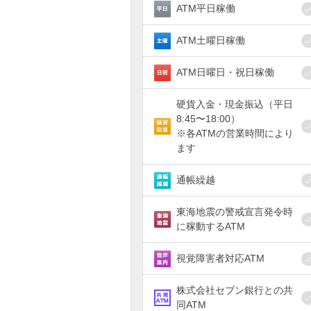
ATM平日稼働
ATM土曜日稼働
ATM日曜日・祝日稼働
硬貨入金・現金振込（平日
8:45〜18:00）
※各ATMの営業時間により
ます
通帳繰越
東海地震の警戒宣言発令時
に稼動するATM
視覚障害者対応ATM
株式会社セブン銀行との共
同ATM