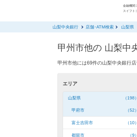
金融機関コ
スイフトコ
山梨中央銀行
店舗･ATM検索
山梨県
甲州市他の 山梨中央
甲州市他には69件の山梨中央銀行店
エリア
山梨県
（198
甲府市
（52
富士吉田市
（10
都留市
（9