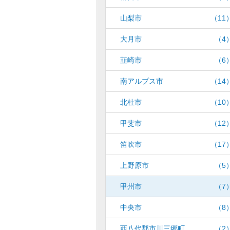
山梨市
（11
大月市
（4
韮崎市
（6
南アルプス市
（14
北杜市
（10
甲斐市
（12
笛吹市
（17
上野原市
（5
甲州市
（7
中央市
（8
西八代郡市川三郷町
（2