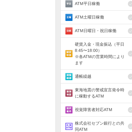
ATM平日稼働
ATM土曜日稼働
ATM日曜日・祝日稼働
硬貨入金・現金振込（平日
8:45〜18:00）
※各ATMの営業時間により
ます
通帳繰越
東海地震の警戒宣言発令時
に稼動するATM
視覚障害者対応ATM
株式会社セブン銀行との共
同ATM