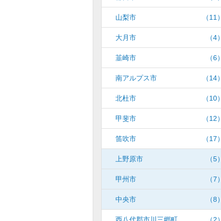
山梨市
（11
大月市
（4
韮崎市
（6
南アルプス市
（14
北杜市
（10
甲斐市
（12
笛吹市
（17
上野原市
（5
甲州市
（7
中央市
（8
西八代郡市川三郷町
（2