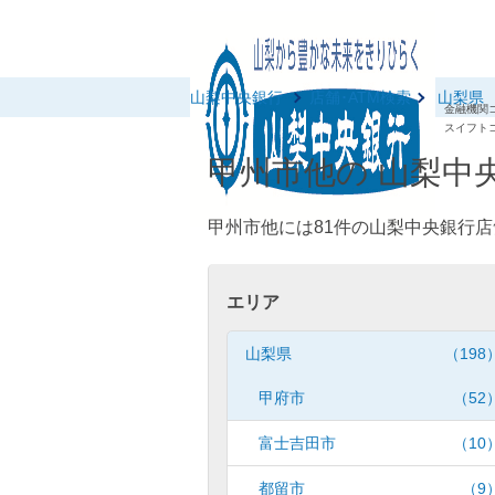
山梨中央銀行
店舗･ATM検索
山梨県
金融機関コ
スイフトコ
甲州市他の 山梨中央
甲州市他には81件の山梨中央銀行店
エリア
山梨県
（198
甲府市
（52
富士吉田市
（10
都留市
（9