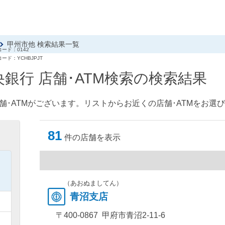
甲州市他 検索結果一覧
ード：0142
ード：YCHBJPJT
銀行 店舗･ATM検索の検索結果
舗･ATMがございます。リストからお近くの店舗･ATMをお選
81
件の店舗を表示
）
）
（あおぬましてん）
青沼支店
）
〒400-0867 甲府市青沼2-11-6
）