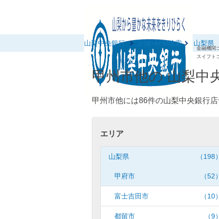
山梨中央銀行
店舗･ATM検索
山梨県
金融機関コ
スイフトコ
甲州市他の 山梨中央
甲州市他には86件の山梨中央銀行店
エリア
山梨県
（198
甲府市
（52
富士吉田市
（10
都留市
（9