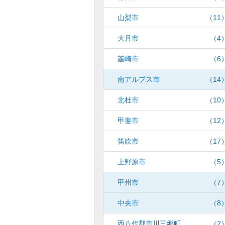
山梨市
（11
大月市
（4
韮崎市
（6
南アルプス市
（14
北杜市
（10
甲斐市
（12
笛吹市
（17
上野原市
（5
甲州市
（7
中央市
（8
西八代郡市川三郷町
（2