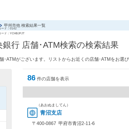
甲州市他 検索結果一覧
ード：0142
ード：YCHBJPJT
銀行 店舗･ATM検索の検索結果
舗･ATMがございます。リストからお近くの店舗･ATMをお選
86
件の店舗を表示
）
）
（あおぬましてん）
青沼支店
）
〒400-0867 甲府市青沼2-11-6
）