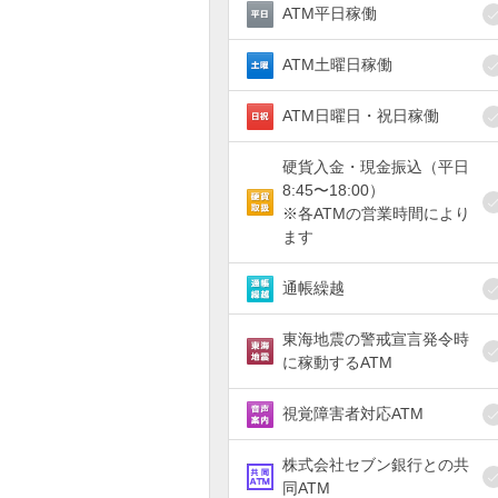
ATM平日稼働
ATM土曜日稼働
ATM日曜日・祝日稼働
硬貨入金・現金振込（平日
8:45〜18:00）
※各ATMの営業時間により
ます
通帳繰越
東海地震の警戒宣言発令時
に稼動するATM
視覚障害者対応ATM
株式会社セブン銀行との共
同ATM