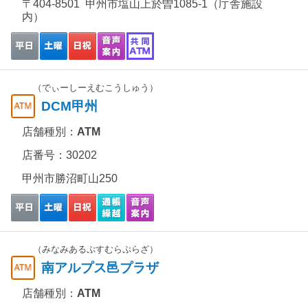
〒404-8501 甲州市塩山上於曽1085-1（庁舎施設
内）
（でぃーしーえむこうしゅう）
DCM甲州
店舗種別：
ATM
店番号：30202
甲州市勝沼町山250
（みなみあるぷすむらぷらざ）
南アルプス邑プラザ
店舗種別：
ATM