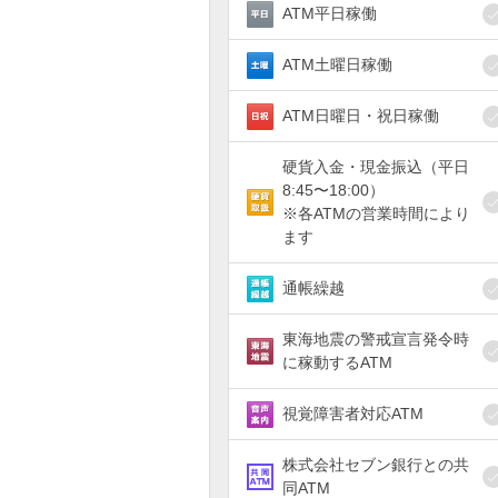
ATM平日稼働
ATM土曜日稼働
ATM日曜日・祝日稼働
硬貨入金・現金振込（平日
8:45〜18:00）
※各ATMの営業時間により
ます
通帳繰越
東海地震の警戒宣言発令時
に稼動するATM
視覚障害者対応ATM
株式会社セブン銀行との共
同ATM