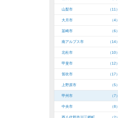
山梨市
（11
大月市
（4
韮崎市
（6
南アルプス市
（14
北杜市
（10
甲斐市
（12
笛吹市
（17
上野原市
（5
甲州市
（7
中央市
（8
西八代郡市川三郷町
（2