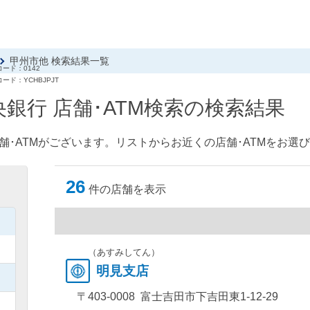
甲州市他 検索結果一覧
ード：0142
ード：YCHBJPJT
銀行 店舗･ATM検索の検索結果
舗･ATMがございます。リストからお近くの店舗･ATMをお選
26
件の店舗を表示
）
）
（あすみしてん）
明見支店
）
〒403-0008 富士吉田市下吉田東1-12-29
）