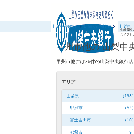
山梨中央銀行
店舗･ATM検索
山梨県
金融機関コ
スイフトコ
甲州市他の 山梨中央
甲州市他には26件の山梨中央銀行店
エリア
山梨県
（198
甲府市
（52
富士吉田市
（10
都留市
（9