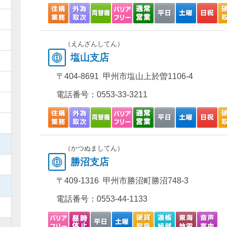
）
）
（えんざんしてん）
塩山支店
）
〒404-8691 甲州市塩山上於曽1106-4
）
電話番号：
0553-33-3211
）
）
）
（かつぬましてん）
勝沼支店
）
〒409-1316 甲州市勝沼町勝沼748-3
）
電話番号：
0553-44-1133
）