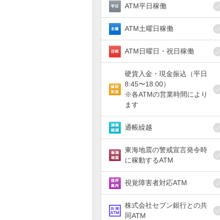
ATM平日稼働
ATM土曜日稼働
ATM日曜日・祝日稼働
硬貨入金・現金振込（平日
8:45〜18:00）
※各ATMの営業時間により
ます
通帳繰越
東海地震の警戒宣言発令時
に稼動するATM
視覚障害者対応ATM
株式会社セブン銀行との共
同ATM