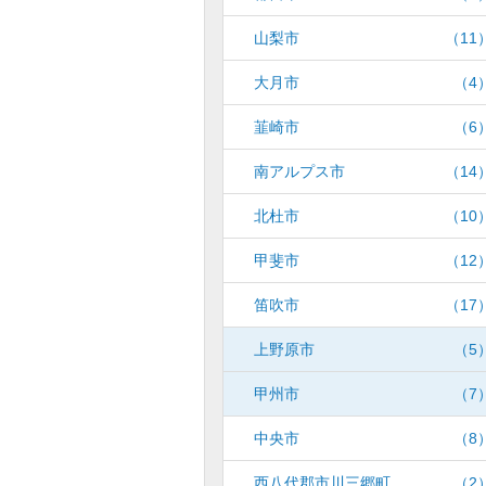
山梨市
（11
大月市
（4
韮崎市
（6
南アルプス市
（14
北杜市
（10
甲斐市
（12
笛吹市
（17
上野原市
（5
甲州市
（7
中央市
（8
西八代郡市川三郷町
（2