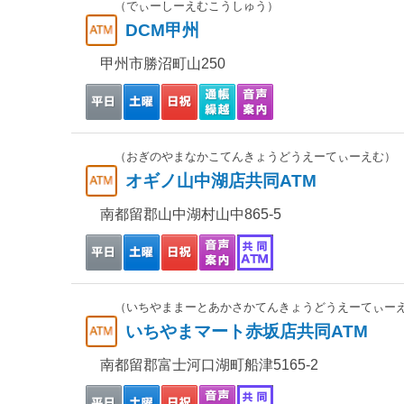
（でぃーしーえむこうしゅう）
DCM甲州
甲州市勝沼町山250
（おぎのやまなかこてんきょうどうえーてぃーえむ）
オギノ山中湖店共同ATM
南都留郡山中湖村山中865-5
（いちやままーとあかさかてんきょうどうえーてぃー
いちやまマート赤坂店共同ATM
南都留郡富士河口湖町船津5165-2