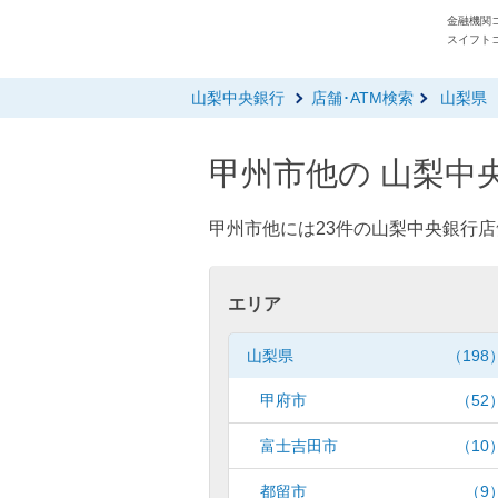
金融機関コ
スイフトコ
山梨中央銀行
店舗･ATM検索
山梨県
甲州市他の 山梨中央
甲州市他には23件の山梨中央銀行店
エリア
山梨県
（198
甲府市
（52
富士吉田市
（10
都留市
（9