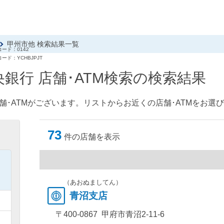
甲州市他 検索結果一覧
ード：0142
ード：YCHBJPJT
銀行 店舗･ATM検索の検索結果
舗･ATMがございます。リストからお近くの店舗･ATMをお選
73
件の店舗を表示
）
）
（あおぬましてん）
青沼支店
）
〒400-0867 甲府市青沼2-11-6
）