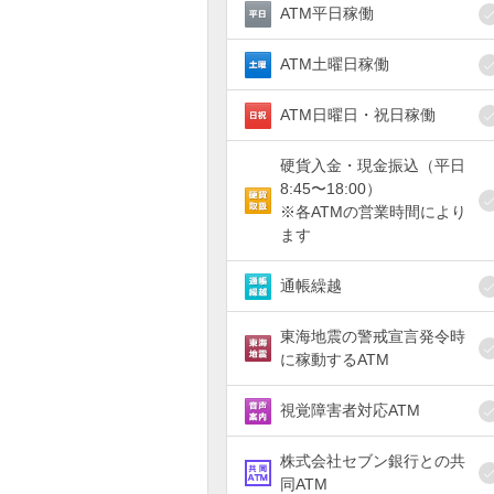
ATM平日稼働
ATM土曜日稼働
ATM日曜日・祝日稼働
硬貨入金・現金振込（平日
8:45〜18:00）
※各ATMの営業時間により
ます
通帳繰越
東海地震の警戒宣言発令時
に稼動するATM
視覚障害者対応ATM
株式会社セブン銀行との共
同ATM