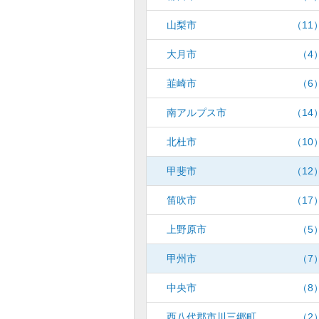
山梨市
（11
大月市
（4
韮崎市
（6
南アルプス市
（14
北杜市
（10
甲斐市
（12
笛吹市
（17
上野原市
（5
甲州市
（7
中央市
（8
西八代郡市川三郷町
（2