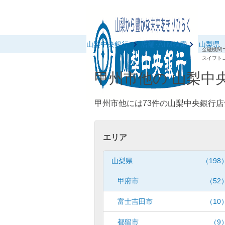
山梨中央銀行
店舗･ATM検索
山梨県
金融機関コ
スイフトコ
甲州市他の 山梨中央
甲州市他には73件の山梨中央銀行店
エリア
山梨県
（198
甲府市
（52
富士吉田市
（10
都留市
（9