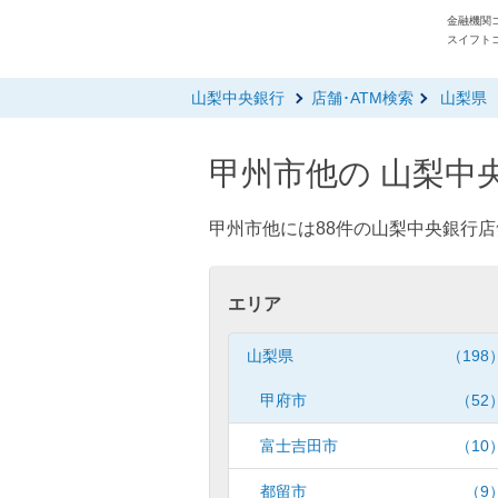
金融機関コ
スイフトコ
山梨中央銀行
店舗･ATM検索
山梨県
甲州市他の 山梨中央
甲州市他には88件の山梨中央銀行店
エリア
山梨県
（198
甲府市
（52
富士吉田市
（10
都留市
（9