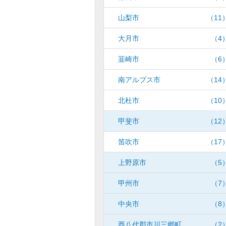
山梨市
（11
大月市
（4
韮崎市
（6
南アルプス市
（14
北杜市
（10
甲斐市
（12
笛吹市
（17
上野原市
（5
甲州市
（7
中央市
（8
西八代郡市川三郷町
（2