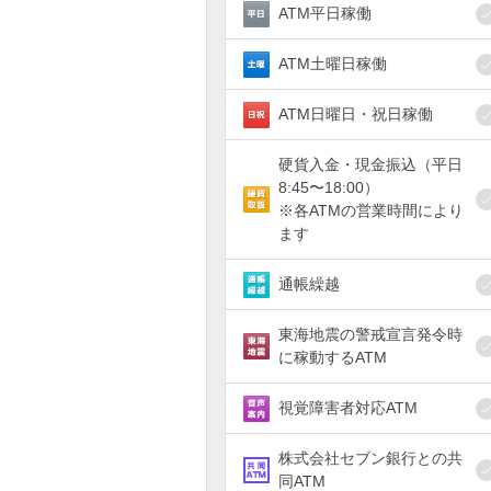
ATM平日稼働
ATM土曜日稼働
ATM日曜日・祝日稼働
硬貨入金・現金振込（平日
8:45〜18:00）
※各ATMの営業時間により
ます
通帳繰越
東海地震の警戒宣言発令時
に稼動するATM
視覚障害者対応ATM
株式会社セブン銀行との共
同ATM