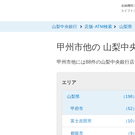
金融機関コ
スイフトコ
山梨中央銀行
店舗･ATM検索
山梨県
甲州市他の 山梨中央
甲州市他には88件の山梨中央銀行店
エリア
山梨県
（198
甲府市
（52
富士吉田市
（10
都留市
（9