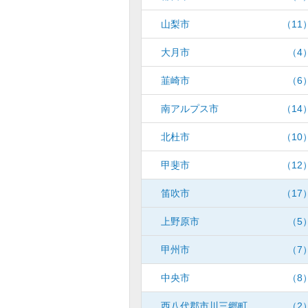
山梨市
（11
大月市
（4
韮崎市
（6
南アルプス市
（14
北杜市
（10
甲斐市
（12
笛吹市
（17
上野原市
（5
甲州市
（7
中央市
（8
西八代郡市川三郷町
（2