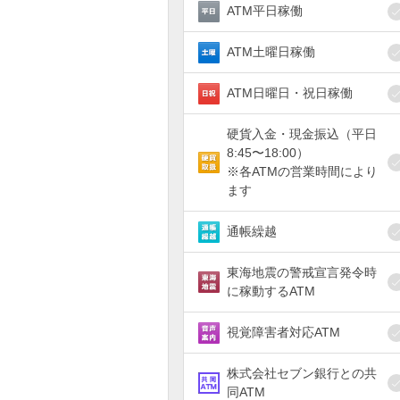
ATM平日稼働
ATM土曜日稼働
ATM日曜日・祝日稼働
硬貨入金・現金振込（平日
8:45〜18:00）
※各ATMの営業時間により
ます
通帳繰越
東海地震の警戒宣言発令時
に稼動するATM
視覚障害者対応ATM
株式会社セブン銀行との共
同ATM