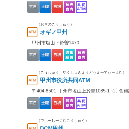
（おぎのこうしゅう）
オギノ甲州
甲州市塩山下於曽1470
（こうしゅうしやくしょきょうどうえーてぃーえむ）
甲州市役所共同ATM
〒404-8501 甲州市塩山上於曽1085-1（庁舎
（でぃーしーえむこうしゅう）
DCM甲州