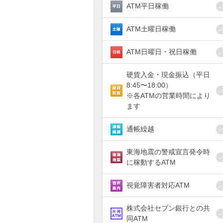
ATM平日稼働
ATM土曜日稼働
ATM日曜日・祝日稼働
硬貨入金・現金振込（平日
8:45〜18:00）
※各ATMの営業時間により
ます
通帳繰越
東海地震の警戒宣言発令時
に稼動するATM
視覚障害者対応ATM
株式会社セブン銀行との共
同ATM