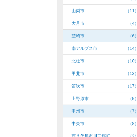
山梨市
（11
大月市
（4
韮崎市
（6
南アルプス市
（14
北杜市
（10
甲斐市
（12
笛吹市
（17
上野原市
（5
甲州市
（7
中央市
（8
西八代郡市川三郷町
（2