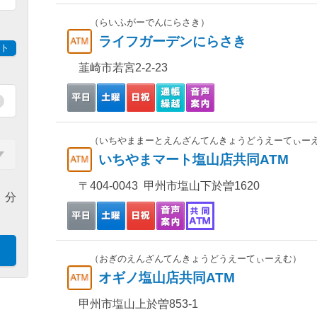
（らいふがーでんにらさき）
ライフガーデンにらさき
ト
韮崎市若宮2-2-23
（いちやままーとえんざんてんきょうどうえーてぃー
いちやまマート塩山店共同ATM
〒404-0043 甲州市塩山下於曽1620
分
（おぎのえんざんてんきょうどうえーてぃーえむ）
オギノ塩山店共同ATM
甲州市塩山上於曽853-1