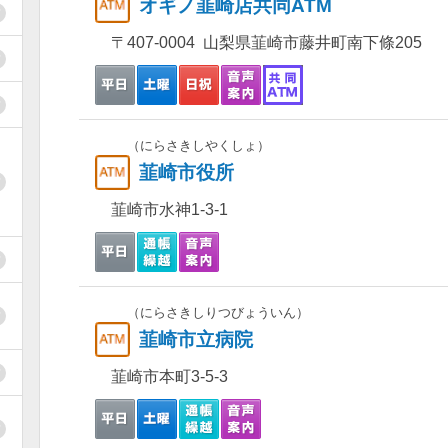
オギノ韮崎店共同ATM
〒407-0004 山梨県韮崎市藤井町南下條205
（にらさきしやくしょ）
韮崎市役所
韮崎市水神1-3-1
（にらさきしりつびょういん）
韮崎市立病院
韮崎市本町3-5-3