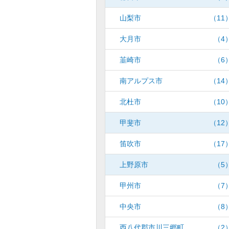
山梨市
（11
大月市
（4
韮崎市
（6
南アルプス市
（14
北杜市
（10
甲斐市
（12
笛吹市
（17
上野原市
（5
甲州市
（7
中央市
（8
西八代郡市川三郷町
（2