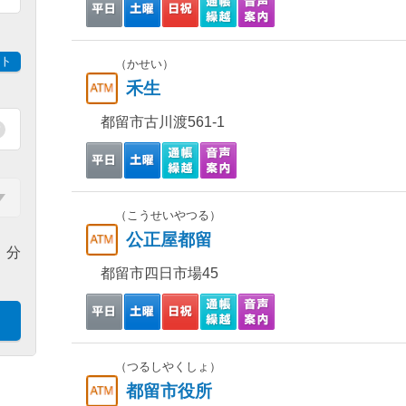
ト
（かせい）
禾生
都留市古川渡561-1
（こうせいやつる）
公正屋都留
分
都留市四日市場45
（つるしやくしょ）
都留市役所