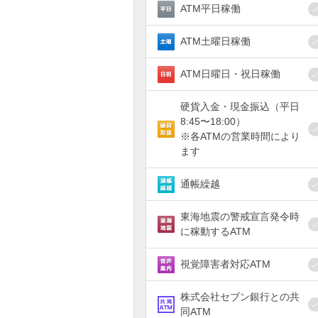
ATM平日稼働
ATM土曜日稼働
ATM日曜日・祝日稼働
硬貨入金・現金振込（平日
8:45〜18:00）
※各ATMの営業時間により
ます
通帳繰越
東海地震の警戒宣言発令時
に稼動するATM
視覚障害者対応ATM
株式会社セブン銀行との共
同ATM