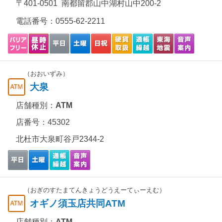
〒401-0501 南都留郡山中湖村山中200-2
電話番号：
0555-62-2211
（おおいずみ）
大泉
店舗種別：
ATM
店番号：45302
北杜市大泉町谷戸2344-2
（おぎのすたまてんきょうどうえーてぃーえむ）
オギノ須玉店共同ATM
店舗種別：
ATM